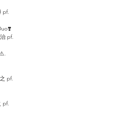
f.  
o❣️ 
 pf.  
️. 
pf.  
f.  