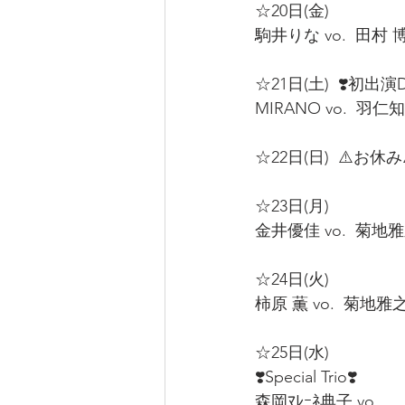
☆20日(金)  
駒井りな vo.  田村 博 p
☆21日(土)  ❣️初出演Du
MIRANO vo.  羽仁知治
☆22日(日)  ⚠️お休み⚠
☆23日(月)  
金井優佳 vo.  菊地雅之 
☆24日(火)  
柿原 薫 vo.  菊地雅之 p
☆25日(水)  
❣️Special Trio❣️
森岡ﾏﾚｰﾈ典子 vo.  