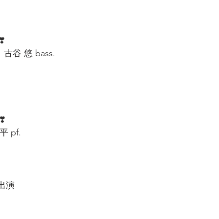
️
 古谷 悠 bass.  
 
 
❣️
pf.  
初出演