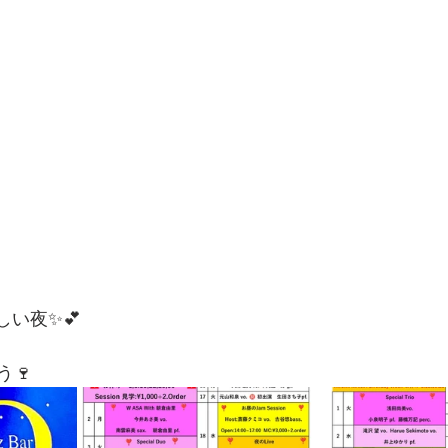
しい夜✨💕
🍷