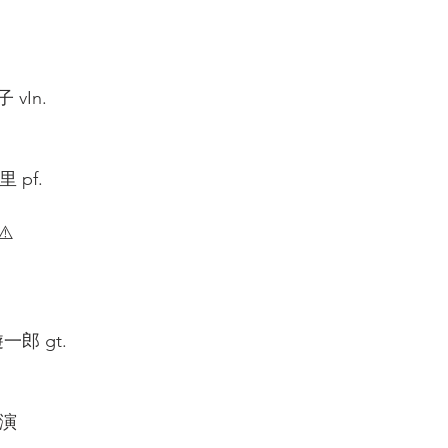
vIn.  
pf.  
️ 
郎 gt.  
出演