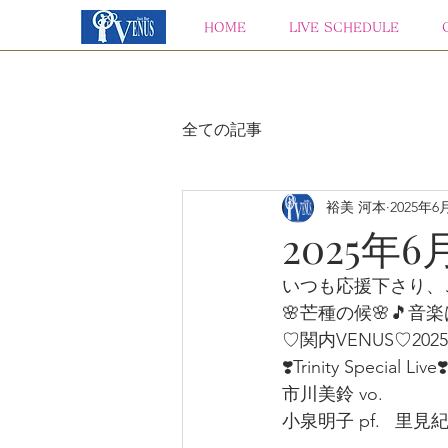
HOME
LIVE SCHEDULE
全ての記事
裕美 河本
2025年6
2025年6
いつも応援下さり、
🌸芒種の候🌸🎵音
♡関内VENUS♡2025
❣️Trinity Special Live❣️
市川美鈴 vo.   
小泉明子 pf.   里見紀子 