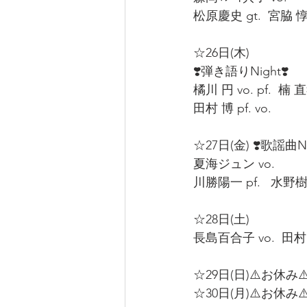
松原慶史 gt.  宮脇 惇 c
☆26日(木)  
❣️弾き語りNight❣️ 
橘川 円 vo. pf.  楠 直孝
田村 博 pf. vo.  
☆27日(金) ❣️歌謡曲Nig
夏海ジュン vo.  
川勝陽一 pf.   水野樹里 
☆28日(土)  
長島百合子 vo.  田村 博
☆29日(日)⚠️お休み⚠️
☆30日(月)⚠️お休み⚠️