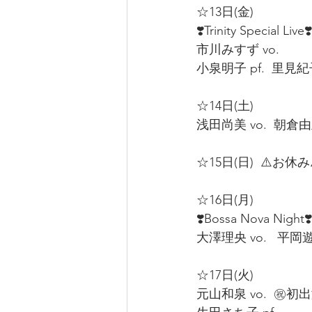
☆13日(金)  
❣️Trinity Special Live❣️
市川みすず vo.  
小泉明子 pf.  里見紀子 
☆14日(土)  
浅田尚美 vo.  朝倉由里 
☆15日(日)  ⚠️お休み⚠
☆16日(月)  
❣️Bossa Nova Night❣️
大澤理央 vo.   平岡遊一
☆17日(火)  
元山和泉 vo.  ㊗️初