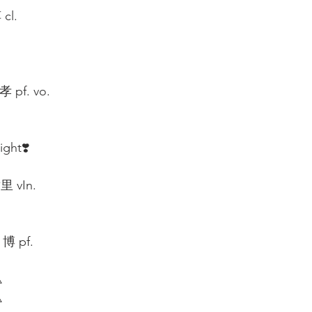
l.  
 pf. vo.  
ht❣️ 
vIn.  
 pf.  
 
  