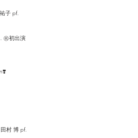
子 pf.  
vo. ㊗️初出演 
n❣️
 
 
  田村 博 pf.  