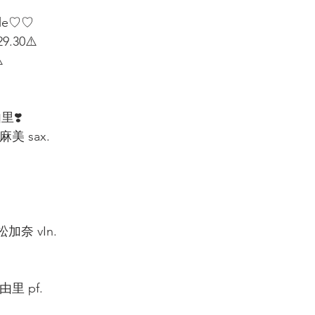
ule♡♡
9.30⚠️
 
里❣️
美 sax.  
松加奈 vIn.  
里 pf.  