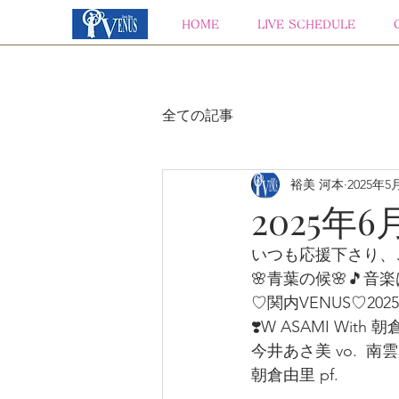
HOME
LIVE SCHEDULE
全ての記事
裕美 河本
2025年5
2025年6
いつも応援下さり、
🌸青葉の候🌸🎵音
♡関内VENUS♡2025年
❣️W ASAMI With 朝
今井あさ美 vo.  南雲麻
朝倉由里 pf.  