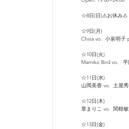
Open: 19:00~24:00  
☆8日(日)⚠️お休み⚠️
☆9日(月)  
Chisa vo.  小泉明子 pf
☆10日(火)  
Mamiko Bird vo.  
☆11日(水)  
山岡美香 vo.  土屋秀
☆12日(木)  
章まりこ vo.  関根敏行 
☆13日(金)  