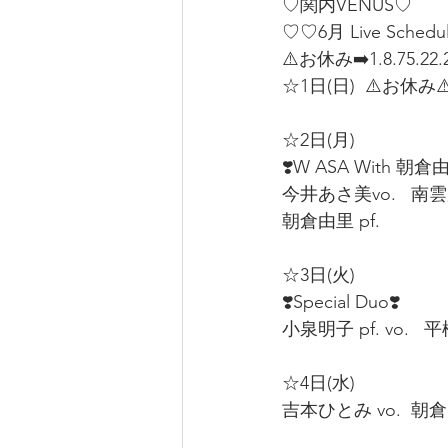
♡関内VENUS♡
♡♡6月 Live Sched
⚠️お休み➡️1.8.75.22.2
☆1日(日)  ⚠️お休み⚠️
☆2日(月)  
❣️W ASA With 朝倉由
今井あさ美vo.   南雲麻
朝倉由里 pf.  
☆3日(火)  
❣️Special Duo❣️
小泉明子 pf. vo.   平
☆4日(水)
吉本ひとみ vo.  朝倉由