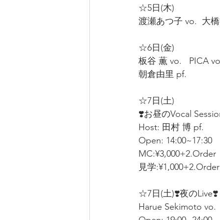
☆5日(木)  
渡瀬あつ子 vo.  大橋祐
☆6日(金)  
板谷 薫 vo.   PICA 
朝倉由里 pf.  
☆7日(土)
❣️お昼のVocal Sessio
Host: 田村 博 pf.  
Open: 14:00~17:30  
MC:¥3,000+2.Order 
見学:¥1,000+2.Order
☆7日(土)❣️夜のLive❣️
Harue Sekimoto vo.