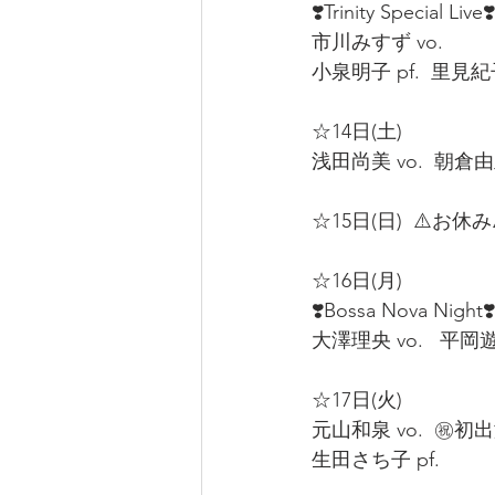
❣️Trinity Special Live❣️
市川みすず vo.  
小泉明子 pf.  里見紀子 
☆14日(土)  
浅田尚美 vo.  朝倉由里 
☆15日(日)  ⚠️お休み⚠
☆16日(月)  
❣️Bossa Nova Night❣️
大澤理央 vo.   平岡遊一
☆17日(火)  
元山和泉 vo.  ㊗️初
生田さち子 pf. 