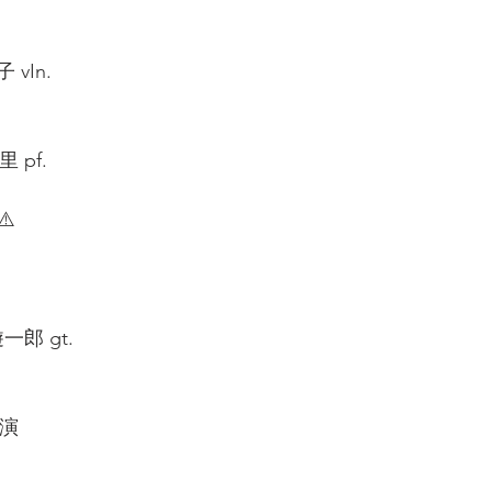
vIn.  
pf.  
️ 
郎 gt.  
出演