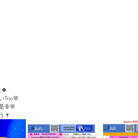
🍀
rio🌸
是非🌸
🍷