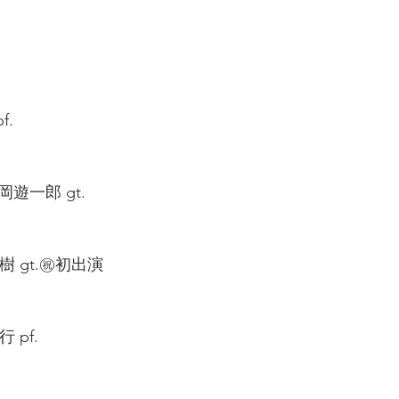
.  
 平岡遊一郎 gt.  
樹 gt.㊗️初出演
pf.  