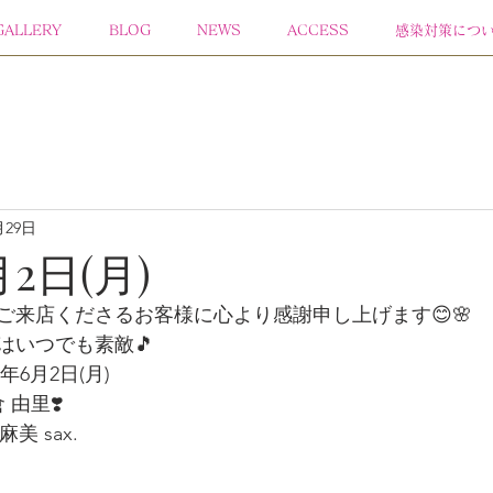
GALLERY
BLOG
NEWS
ACCESS
感染対策につ
月29日
月2日(月)
ご来店くださるお客様に心より感謝申し上げます😊🌸 
楽はいつでも素敵🎵
6月2日(月)   
倉 由里❣️
美 sax.