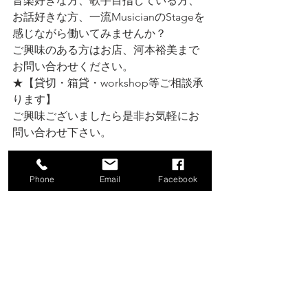
音楽好きな方、歌手目指している方、
お話好きな方、一流MusicianのStageを
感じながら働いてみませんか？
ご興味のある方はお店、河本裕美まで
お問い合わせください。 
★【貸切・箱貸・workshop等ご相談承
ります】
ご興味ございましたら是非お気軽にお
問い合わせ下さい。
☆ブログは此方↙️ 
Phone
Email
Facebook
https://www.venus-hk-j.com/blog
☆HPは此方↙️ 
https://www.venus-hk-j.com/
☆Instagramは此方↙️ 
https://instagram.com/venus_hk_j_hiro
mi?igshid=ZDdkNTZiNTM=