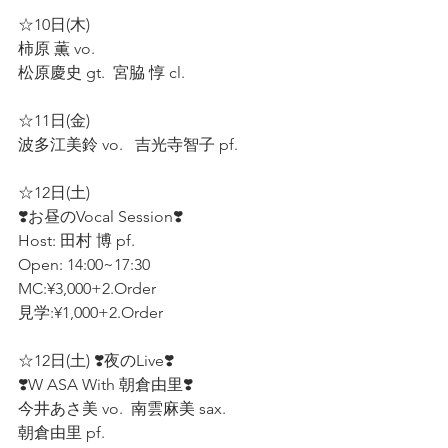
☆10日(木)  
柿原 薫 vo.  
松原慶史 gt.  宮脇 惇 cl.  
☆11日(金)  
波多江美鈴 vo.   吉光寺智子 pf.  
☆12日(土) 
❣️お昼のVocal Session❣️
Host: 田村 博 pf.  
Open: 14:00~17:30 
MC:¥3,000+2.Order  
見学:¥1,000+2.Order 
☆12日(土) ❣️夜のLive❣️
❣️W ASA With 朝倉由里❣️
今井あさ美 vo.  南雲麻美 sax.  
朝倉由里 pf. 