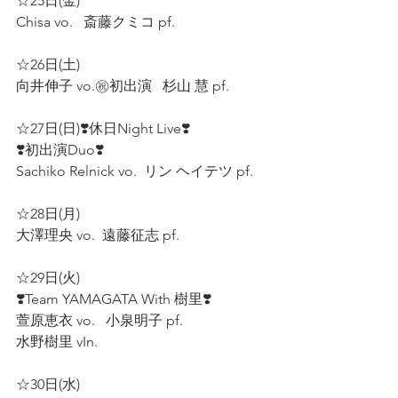
☆25日(金)  
Chisa vo.   斎藤クミコ pf.  
☆26日(土)  
向井伸子 vo.㊗️初出演   杉山 慧 pf.  
☆27日(日)❣️休日Night Live❣️
❣️初出演Duo❣️
Sachiko Relnick vo.  リン ヘイテツ pf.  
☆28日(月) 
大澤理央 vo.  遠藤征志 pf.  
☆29日(火)  
❣️Team YAMAGATA With 樹里❣️ 
萱原恵衣 vo.   小泉明子 pf.  
水野樹里 vIn.  
☆30日(水)  