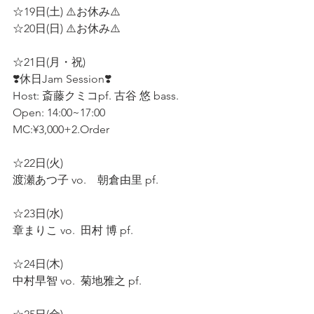
☆19日(土) ⚠️お休み⚠️ 
☆20日(日) ⚠️お休み⚠️ 
☆21日(月・祝)
❣️休日Jam Session❣️  
Host: 斎藤クミコpf. 古谷 悠 bass.  
Open: 14:00~17:00
MC:¥3,000+2.Order 
☆22日(火)  
渡瀬あつ子 vo.    朝倉由里 pf.  
☆23日(水)  
章まりこ vo.  田村 博 pf.  
☆24日(木)  
中村早智 vo.  菊地雅之 pf.  