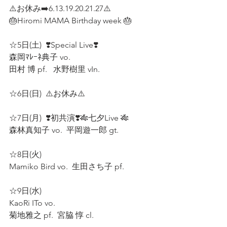
⚠️お休み➡️6.13.19.20.21.27⚠️  
🎂Hiromi MAMA Birthday week 🎂
☆5日(土)  ❣️Special Live❣️
森岡ﾏﾚｰﾈ典子 vo.  
田村 博 pf.   水野樹里 vIn.  
☆6日(日)  ⚠️お休み⚠️  
☆7日(月)  ❣️初共演❣️🎋七夕Live 🎋
森林真知子 vo.  平岡遊一郎 gt.  
☆8日(火)  
Mamiko Bird vo.  生田さち子 pf.  
☆9日(水)  
KaoRi ITo vo.  
菊地雅之 pf.  宮脇 惇 cl.   