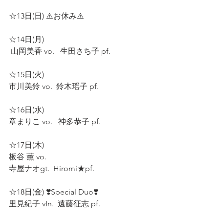
☆13日(日) ⚠️お休み⚠️  
☆14日(月)  
 山岡美香 vo.   生田さち子 pf.  
☆15日(火)  
市川美鈴 vo.  鈴木瑶子 pf.  
☆16日(水)  
章まりこ vo.   神多恭子 pf.  
☆17日(木)  
板谷 薫 vo.  
寺屋ナオgt.  Hiromi★pf.  
☆18日(金) ❣️Special Duo❣️
里見紀子 vIn.  遠藤征志 pf.  