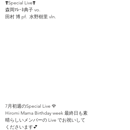
❣️Special Live❣️
森岡ﾏﾚｰﾈ典子 vo.  
田村 博 pf.  水野樹里 vln.  
7月初週のSpecial Live 🌹
Hiromi Mama Birthday week 最終日も素
晴らしいメンバーの Live でお祝いして
くださいます💕