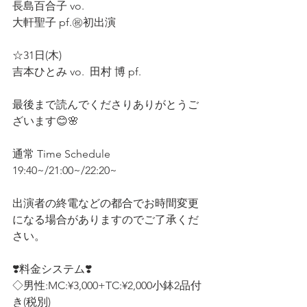
長島百合子 vo.  
大軒聖子 pf.㊗️初出演  
☆31日(木)  
吉本ひとみ vo.  田村 博 pf.  
最後まで読んでくださりありがとうご
ざいます😊🌸 
通常 Time Schedule
19:40~/21:00~/22:20~
出演者の終電などの都合でお時間変更
になる場合がありますのでご了承くだ
さい。
❣️料金システム❣️ 
◇男性:MC:¥3,000+TC:¥2,000小鉢2品付
き(税別)