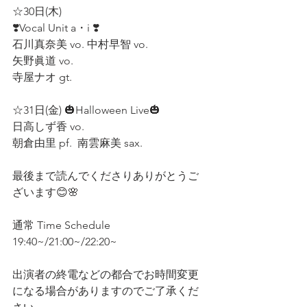
☆30日(木)
❣️Vocal Unit a・i ❣️
石川真奈美 vo. 中村早智 vo. 
矢野眞道 vo.  
寺屋ナオ gt.  
☆31日(金) 🎃Halloween Live🎃
日高しず香 vo.  
朝倉由里 pf.  南雲麻美 sax.  
最後まで読んでくださりありがとうご
ざいます😊🌸 
通常 Time Schedule
19:40~/21:00~/22:20~
出演者の終電などの都合でお時間変更
になる場合がありますのでご了承くだ