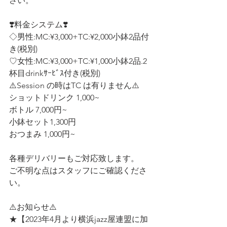
さい。
❣️料金システム❣️ 
◇男性:MC:¥3,000+TC:¥2,000小鉢2品付
き(税別)
♡女性:MC:¥3,000+TC:¥1,000小鉢2品.2
杯目drinkｻｰﾋﾞｽ付き(税別)  
⚠️Session の時はTC は有りません⚠️
ショットドリンク 1,000~ 
ボトル 7,000円~ 
小鉢セット1,300円
おつまみ 1,000円~ 
各種デリバリーもご対応致します。 
ご不明な点はスタッフにご確認くださ
い。
⚠️お知らせ⚠️ 
★【2023年4月より横浜jazz屋連盟に加