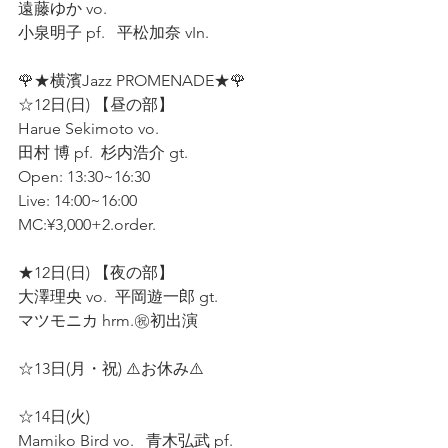
遠藤ゆか vo.  
小泉明子 pf.   平松加奈 vIn.  
🌹★横濱Jazz PROMENADE★🌹
☆12日(日) 【昼の部】
Harue Sekimoto vo.  
田村 博 pf.  杉内浩介 gt. 
Open: 13:30~16:30  
Live: 14:00~16:00  
MC:¥3,000+2.order.  
★12日(日) 【夜の部】
大澤理央 vo.  平岡遊一郎 gt.  
マツモニカ hrm.㊗️初出演  
☆13日(月・祝) ⚠️お休み⚠️ 
☆14日(火)  
Mamiko Bird vo.   青木弘武 pf.  