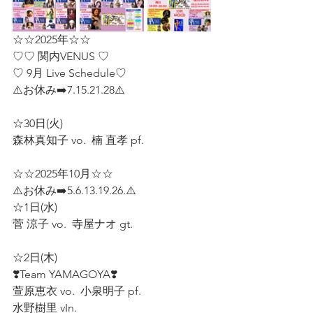
☆☆2025年☆☆
♡♡ 関内VENUS ♡
♡ 9月 Live Schedule♡ 
⚠️お休み➡️7.15.21.28⚠️   
☆30日(火)  
森林真知子 vo.  楠 直孝 pf.  
☆☆2025年10月☆☆
⚠️お休み➡️5.6.13.19.26.⚠️
☆1日(水)  
菅 涼子 vo.  寺屋ナオ gt.  
☆2日(木)  
❣️Team YAMAGOYA❣️  
萱原恵衣 vo.  小泉明子 pf.  
水野樹里 vIn.  