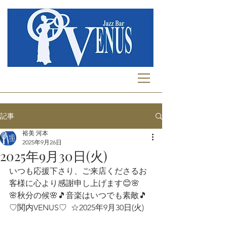
記事
裕美 河本
2025年9月26日
2025年9月30日(火)
いつも応援下さり、ご来店くださるお
客様に心より感謝申し上げます😊🌸 
🌸秋分の候🌸🎵音楽はいつでも素敵🎵
♡関内VENUS♡  ☆2025年9月30日(火)    