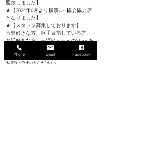
盟致しました】
★【2024年6月より横濱jazz協会協力店
となりました】
★【スタッフ募集しております】
音楽好きな方、歌手目指している方、
お話好きな方、一流MusicianのStageを
感じながら働いてみませんか？
Phone
Email
Facebook
ご興味のある方はお店、河本裕美まで
お問い合わせください。 
★【貸切・箱貸・workshop等ご相談承
ります】
ご興味ございましたら是非お気軽にお
問い合わせ下さい。
☆ブログは此方↙️ 
https://www.venus-hk-j.com/blog
☆HPは此方↙️ 
https://www.venus-hk-j.com/