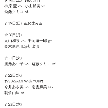
★18日(土) 【夜の部】
柿原 薫 vo.  小山郁美 vo.
斎藤クミコ pf.  
☆19日(日)  ⚠️お休み⚠️  
☆20日(月)  
元山和泉 vo.  平岡遊一郎 gt.  
鈴木康恵 fl.㊗️初出演
☆21日(火)
渡瀬あつ子 vo.  斎藤クミコ pf.  
☆22日(水)
❣️W ASAMI With YURI❣️
今井あさ美 vo.  南雲麻美 sax.  
朝倉由里 pf.  
☆23日(木)  