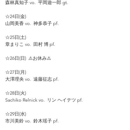
森林真知子 vo.  平岡遊一郎 gt.  
☆24日(金)  
山岡美香 vo.  神多恭子 pf.  
☆25日(土)  
章まりこ vo.  田村 博 pf.  
☆26日(日)  ⚠️お休み⚠️ 
☆27日(月)  
大澤理央 vo.  遠藤征志 pf.  
☆28日(火)  
Sachiko Relnick vo.  リン ヘイテツ pf.  
☆29日(水)  
市川美鈴 vo.  鈴木瑶子 pf.  