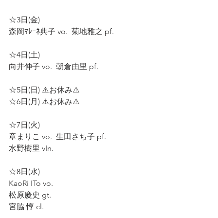
☆3日(金)  
森岡ﾏﾚｰﾈ典子 vo.  菊地雅之 pf.  
☆4日(土)  
向井伸子 vo.  朝倉由里 pf.  
☆5日(日) ⚠️お休み⚠️ 
☆6日(月) ⚠️お休み⚠️ 
☆7日(火)  
章まりこ vo.  生田さち子 pf.  
水野樹里 vIn.  
☆8日(水)  
KaoRi ITo vo.  
松原慶史 gt.  
宮脇 惇 cl.