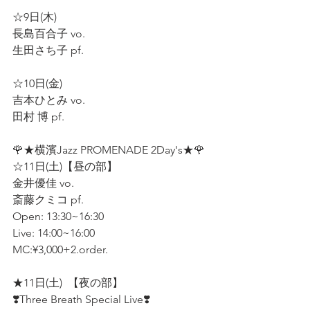
☆9日(木)
長島百合子 vo.  
生田さち子 pf.  
☆10日(金)
吉本ひとみ vo.  
田村 博 pf.  
🌹★横濱Jazz PROMENADE 2Day's★🌹
☆11日(土)【昼の部】
金井優佳 vo.  
斎藤クミコ pf.  
Open: 13:30~16:30  
Live: 14:00~16:00  
MC:¥3,000+2.order.  
★11日(土)  【夜の部】
❣️Three Breath Special Live❣️