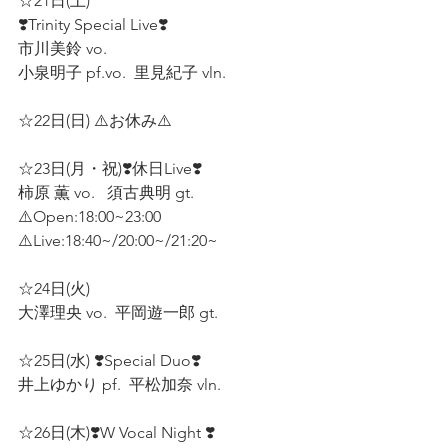
☆21日(土) 
❣️Trinity Special Live❣️  
市川美鈴 vo.  
小泉明子 pf.vo.  里見紀子 vln.  
☆22日(日) ⚠️お休み⚠️  
☆23日(月・祝)❣️休日Live❣️  
柿原 薫 vo.   須古典明 gt.  
⚠️Open:18:00~23:00  
⚠️Live:18:40~/20:00~/21:20~
☆24日(火)  
大澤理央 vo.  平岡遊一郎 gt.  
☆25日(水) ❣️Special Duo❣️  
井上ゆかり pf.  平松加奈 vln.  
☆26日(木)❣️W Vocal Night ❣️