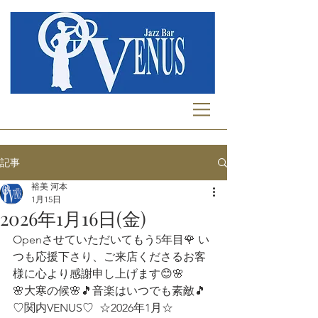
記事
裕美 河本
1月15日
2026年1月16日(金)
Openさせていただいてもう5年目🌹 い
つも応援下さり、ご来店くださるお客
様に心より感謝申し上げます😊🌸 
🌸大寒の候🌸🎵音楽はいつでも素敵🎵
♡関内VENUS♡  ☆2026年1月☆