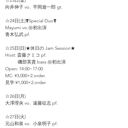
☆23日(金)  
向井伸子 vo.  平岡遊一郎 gt.  
☆24日(土)❣️Special Duo❣️ 
Mayumi vo.㊗️初出演  
青木弘武 pf.  
☆25日(日)★休日の Jam Session★ 
Host: 斎藤クミコ pf.  
           磯部英貴 bass.㊗️初出演  
Open: 14:00~17:00 
MC: ¥3,000+2.order.  
見学:¥1,000+2.order.  
☆26日(月)  
大澤理央 vo.  遠藤征志 pf.  
☆27日(火)  
元山和泉 vo.  小泉明子 pf.  