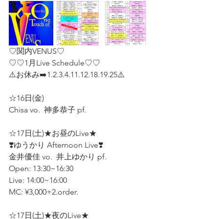
♡関内VENUS♡
♡♡1月Live Schedule♡♡
⚠️お休み➡️1.2.3.4.11.12.18.19.25⚠️  
☆16日(金)  
Chisa vo.  神多恭子 pf.  
☆17日(土)★お昼のLive★ 
❣️ゆうかり Afternoon Live❣️
金井優佳 vo.  井上ゆかり pf.  
Open: 13:30~16:30
Live: 14:00~16:00
MC: ¥3,000+2.order.
☆17日(土)★夜のLive★ 