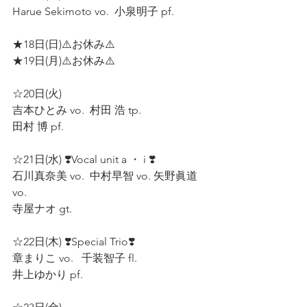
Harue Sekimoto vo.  小泉明子 pf.  
★18日(日)⚠️お休み⚠️  
★19日(月)⚠️お休み⚠️  
☆20日(火)  
吉本ひとみ vo.  村田 浩 tp.  
田村 博 pf.  
☆21日(水) ❣️Vocal unit a ・ i ❣️
石川真奈美 vo.  中村早智 vo. 矢野眞道 
vo. 
寺屋ナオ gt.  
☆22日(木) ❣️Special Trio❣️ 
章まりこ vo.   千装智子 fl.  
井上ゆかり pf.  