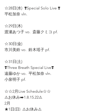
☆28日(水)  ❣️Special Solo Live ❣️
平松加奈 vln.  
☆29日(木)  
渡瀬あつ子 vo.  斎藤クミコ pf.  
☆30日(金)  
市川美鈴 vo.  鈴木瑶子 pf.   
☆31日(土)
❣️Three Breath Special Live❣️
遠藤ゆか vo.  平松加奈 vln.
小泉明子 pf.  
☆☆2月Live Schedule☆☆  
⚠️お休み➡️1.8.15.22⚠️
2月
★1日(日)  ⚠️お休み⚠️