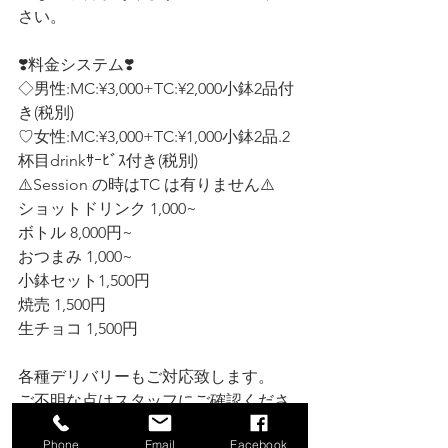
さい。
❣️料金システム❣️ 
◇男性:MC:¥3,000+TC:¥2,000小鉢2品付
き(税別)
♡女性:MC:¥3,000+TC:¥1,000小鉢2品.2
杯目drinkｻｰﾋﾞｽ付き(税別)  
⚠️Session の時はTC は有りません⚠️
ショットドリンク 1,000~ 
ボトル 8,000円~ 
おつまみ 1,000~
小鉢セット1,500円
焼売 1,500円
生チョコ 1,500円
各種デリバリーもご対応致します。 
ご不明な点はスタッフにご確認くださ
い。
Phone
Email
Facebook