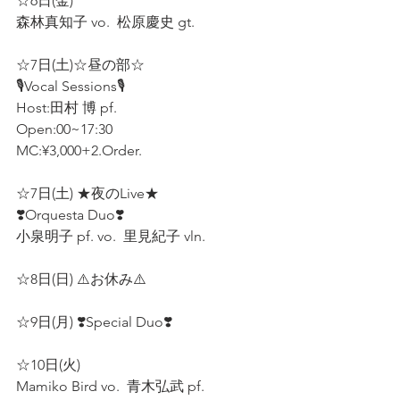
☆6日(金)  
森林真知子 vo.  松原慶史 gt.  
☆7日(土)☆昼の部☆ 
🎙️Vocal Sessions🎙️ 
Host:田村 博 pf.  
Open:00~17:30  
MC:¥3,000+2.Order.  
☆7日(土) ★夜のLive★  
❣️Orquesta Duo❣️  
小泉明子 pf. vo.  里見紀子 vln.  
☆8日(日) ⚠️お休み⚠️  
☆9日(月) ❣️Special Duo❣️  
☆10日(火) 
Mamiko Bird vo.  青木弘武 pf.  