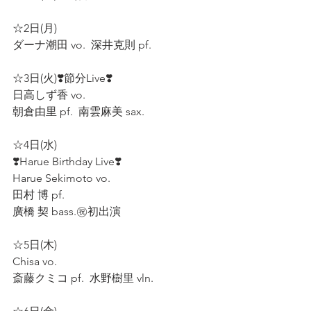
☆2日(月)  
ダーナ潮田 vo.  深井克則 pf.  
☆3日(火)❣️節分Live❣️
日高しず香 vo.  
朝倉由里 pf.  南雲麻美 sax.  
☆4日(水)
❣️Harue Birthday Live❣️
Harue Sekimoto vo.  
田村 博 pf.  
廣橋 契 bass.㊗️初出演
☆5日(木)  
Chisa vo.  
斎藤クミコ pf.  水野樹里 vln.  