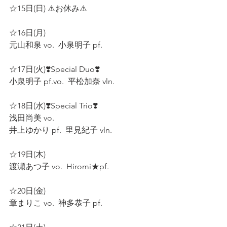
☆15日(日) ⚠️お休み⚠️  
☆16日(月)  
元山和泉 vo.  小泉明子 pf.  
☆17日(火)❣️Special Duo❣️
小泉明子 pf.vo.  平松加奈 vln.  
☆18日(水)❣️Special Trio❣️  
浅田尚美 vo.  
井上ゆかり pf.  里見紀子 vln.  
☆19日(木)  
渡瀬あつ子 vo.  Hiromi★pf.  
☆20日(金)  
章まりこ vo.  神多恭子 pf.  