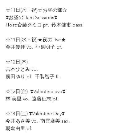
☆11日(水・祝)☆お昼の部☆  
❣️お昼の Jam Sessions❣️ 
Host:斎藤クミコ pf.  鈴木健市 bass. 
☆11日(水・祝)★夜のLive★ 
金井優佳 vo.  小泉明子 pf.  
☆12日(木)  
吉本ひとみ vo.  
廣田ゆり pf.  千装智子 fl.  
☆13日(金)  ❣️Valentine eve❣️
林 実里 vo.  遠藤征志 pf.  
☆14日(土) ❣️Valentine Day❣️  
今井あさ美 vo.  南雲麻美 sax. 
朝倉由里 pf.  