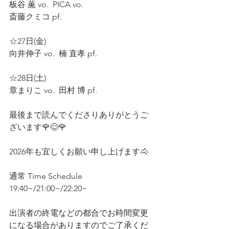
板谷 薫 vo.  PICA vo.  
斎藤クミコ pf.  
☆27日(金)  
向井伸子 vo.  楠 直孝 pf.  
☆28日(土)  
章まりこ vo.  田村 博 pf.
最後まで読んでくださりありがとうご
ざいます🌹😊🌹
2026年も宜しくお願い申し上げます🐴
通常 Time Schedule
19:40~/21:00~/22:20~
出演者の終電などの都合でお時間変更
になる場合がありますのでご了承くだ