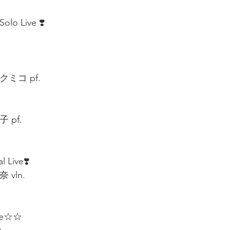
olo Live ❣️
ミコ pf.  
pf.   
l Live❣️
 vln.
le☆☆  