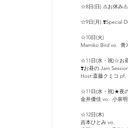
☆8日(日) ⚠️お休み⚠️ 
☆9日(月) ❣️Special Du
☆10日(火) 
Mamiko Bird vo.  青
☆11日(水・祝)☆お
❣️お昼の Jam Sessions
Host:斎藤クミコ pf. 
☆11日(水・祝)★夜のL
金井優佳 vo.  小泉明子 
☆12日(木)  
吉本ひとみ vo.  