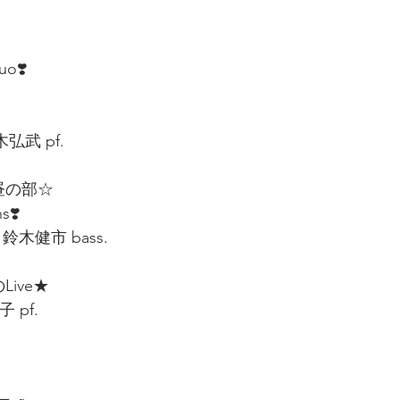
 
o❣️  
木弘武 pf.  
昼の部☆  
❣️ 
 鈴木健市 bass. 
ive★ 
pf.  