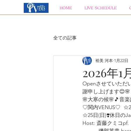
HOME
LIVE SCHEDULE
全ての記事
裕美 河本
1月22日
2026年1
Openさせていただ
謝申し上げます😊🌸
🌸大寒の候🌸🎵音
♡関内VENUS♡  ☆
☆25日(日)❣️休日のJam 
Host: 斎藤クミコpf. 