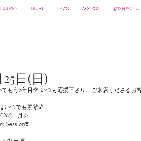
GALLERY
BLOG
NEWS
ACCESS
感染対策につ
月25日(日)
いてもう5年目🌹 いつも応援下さり、ご来店くださるお
 
楽はいつでも素敵🎵
2026年1月☆
Session❣️
 