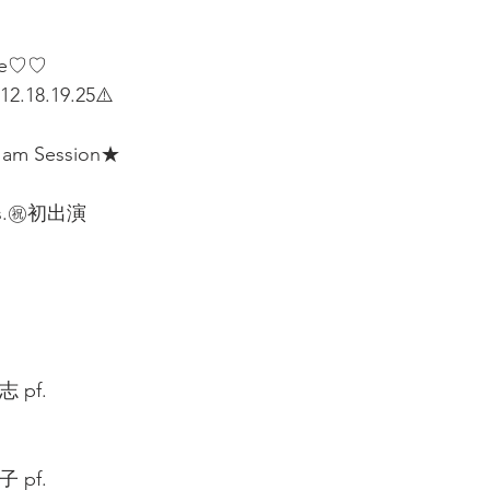
le♡♡
2.18.19.25⚠️  
m Session★ 
 
 bass.㊗️初出演  
 
 
pf.  
pf.  