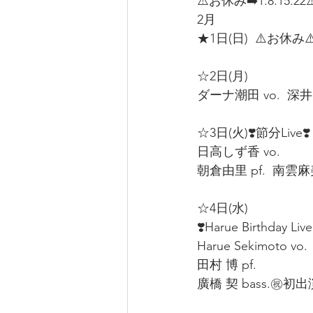
⚠️お休み➡️1.8.15.22⚠
2月
★1日(日)  ⚠️お休み⚠
☆2日(月)  
ダーナ潮田 vo.  深井克
☆3日(火)❣️節分Live❣️
日高しず香 vo.  
朝倉由里 pf.  南雲麻美 
☆4日(水)
❣️Harue Birthday Live
Harue Sekimoto vo. 
田村 博 pf.  
廣橋 契 bass.㊗️初出