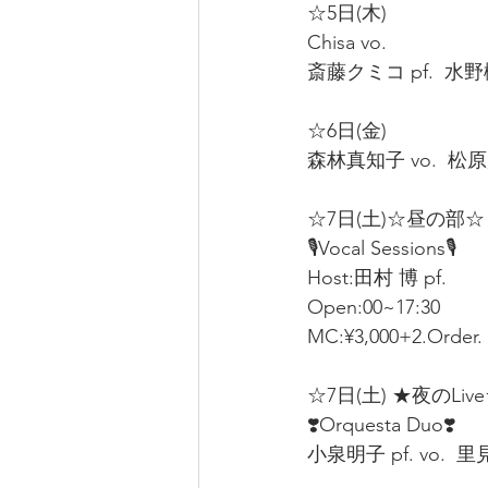
☆5日(木)  
Chisa vo.  
斎藤クミコ pf.  水野樹里
☆6日(金)  
森林真知子 vo.  松原慶
☆7日(土)☆昼の部☆
🎙️Vocal Sessions🎙️ 
Host:田村 博 pf.  
Open:00~17:30  
MC:¥3,000+2.Order. 
☆7日(土) ★夜のLive
❣️Orquesta Duo❣️  
小泉明子 pf. vo.  里見