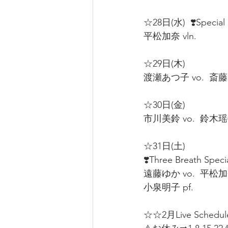
☆28日(水)  ❣️Special S
平松加奈 vln.  
☆29日(木)  
渡瀬あつ子 vo.  斎藤ク
☆30日(金)  
市川美鈴 vo.  鈴木瑶子 
☆31日(土)
❣️Three Breath Specia
遠藤ゆか vo.  平松加奈
小泉明子 pf.  
☆☆2月Live Schedu