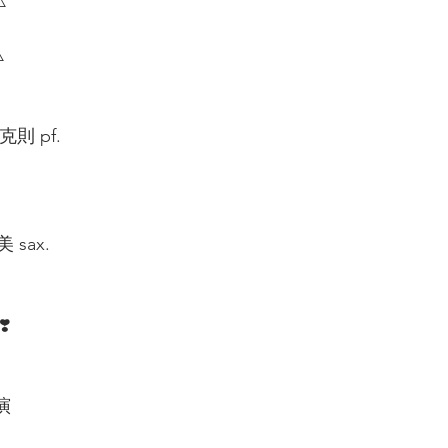
️
️
則 pf.  
sax.  
❣️
 
演