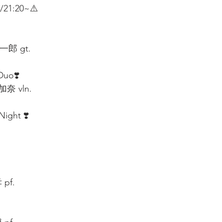
~/21:20~⚠️
郎 gt.  
uo❣️  
 vln.  
ight ❣️
  
f.  