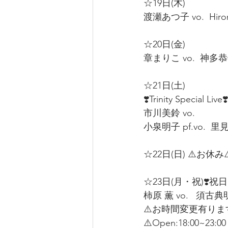
☆19日(木)  
渡瀬あつ子 vo.  Hirom
☆20日(金)  
章まりこ vo.  神多恭子 
☆21日(土) 
❣️Trinity Special Live❣️
市川美鈴 vo.  
小泉明子 pf.vo.  里見紀
☆22日(日) ⚠️お休み⚠️
☆23日(月・祝)❣️祝日Liv
柿原 薫 vo.   須古典明 
⚠️お時間変更有ります
⚠️Open:18:00~23:00