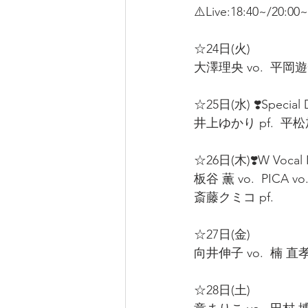
⚠️Live:18:40~/20:00
☆24日(火)  
大澤理央 vo.  平岡遊一
☆25日(水) ❣️Special D
井上ゆかり pf.  平松加奈
☆26日(木)❣️W Vocal N
板谷 薫 vo.  PICA vo.
斎藤クミコ pf.  
☆27日(金)  
向井伸子 vo.  楠 直孝 p
☆28日(土)  