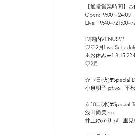
【通常営業時間】⚠️
Open:19:00～24:00  
Live: 19:40~/21:00~/
♡関内VENUS♡
♡♡2月Live Schedu
⚠️お休み➡️1.8.15.22⚠
♡2月  
☆17日(火)❣️Special D
小泉明子 pf.vo.  平松加
☆18日(水)❣️Special Tri
浅田尚美 vo.  
井上ゆかり pf.  里見紀子