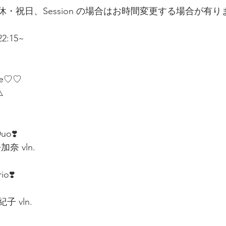
休・祝日、Session の場合はお時間変更する場合が有りま
22:15~
le♡♡  
️
uo❣️
奈 vln.  
o❣️  
 vln.  