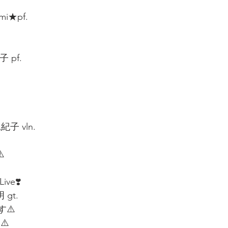
i★pf.  
pf.  
  
子 vln.  
  
e❣️  
gt.  
⚠️
 ⚠️