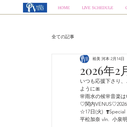
HOME
LIVE SCHEDULE
全ての記事
裕美 河本
2月14日
2026年2
いつも応援下さり、
ように🎀  
🌸雨水の候🌸音楽
♡関内VENUS♡202
☆17日(火)  ❣️Special
平松加奈 vln.  小泉明子