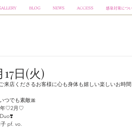
GALLERY
BLOG
NEWS
ACCESS
感染対策につ
月17日(火)
ご来店くださるお客様に心も身体も嬉しい楽しいお時間
はいつでも素敵🎀
6年♡2月♡
 Duo❣️
 pf. vo.