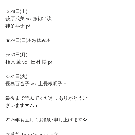
☆28日(土) 
荻原成美 vo.㊗️初出演 
神多恭子 pf.  
★29日(日)⚠️お休み⚠️  
☆30日(月)  
柿原 薫 vo.  田村 博 pf.  
☆31日(火) 
長島百合子 vo. 上長根明子 pf.
最後まで読んでくださりありがとうご
ざいます🌹😊🌹
2026年も宜しくお願い申し上げます🐴
☆通常 Time Schedule☆