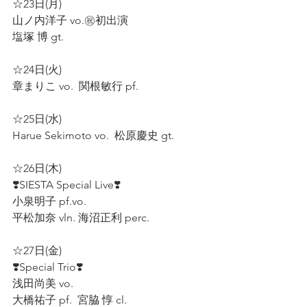
☆23日(月)  
山ノ内洋子 vo.㊗️初出演 
塩塚 博 gt.  
☆24日(火)  
章まりこ vo.  関根敏行 pf.  
☆25日(水)  
Harue Sekimoto vo.  松原慶史 gt.  
☆26日(木) 
❣️SIESTA Special Live❣️
小泉明子 pf.vo. 
平松加奈 vln. 海沼正利 perc.  
☆27日(金) 
❣️Special Trio❣️ 
浅田尚美 vo. 
大橋祐子 pf.  宮脇 惇 cl.  