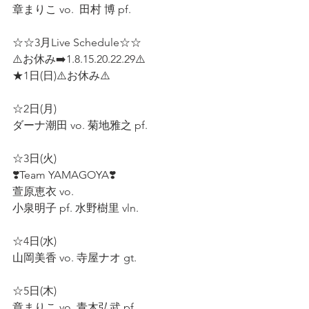
章まりこ vo.  田村 博 pf.  
☆☆3月Live Schedule☆☆
⚠️お休み➡️1.8.15.20.22.29⚠️
★1日(日)⚠️お休み⚠️
☆2日(月)
ダーナ潮田 vo. 菊地雅之 pf. 
☆3日(火) 
❣️Team YAMAGOYA❣️
萱原恵衣 vo.  
小泉明子 pf. 水野樹里 vln.  
☆4日(水) 
山岡美香 vo. 寺屋ナオ gt. 
☆5日(木) 
章まりこ vo. 青木弘武 pf. 