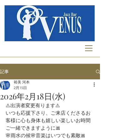
記事
裕美 河本
2月15日
2026年2月18日(水)
⚠️出演者変更有ります⚠️
いつも応援下さり、ご来店くださるお
客様に心も身体も嬉しい楽しいお時間
ご一緒できますように🎀  
🌸雨水の候🌸音楽はいつでも素敵🎀