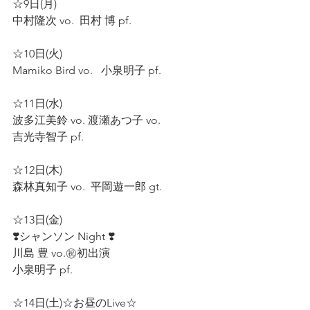
☆9日(月) 
中村隆次 vo.  田村 博 pf.  
☆10日(火) 
Mamiko Bird vo.   小泉明子 pf.  
☆11日(水) 
波多江美鈴 vo. 渡瀬あつ子 vo. 
吉光寺智子 pf.  
☆12日(木) 
森林真知子 vo.  平岡遊一郎 gt.  
☆13日(金)  
❣️シャンソン Night ❣️ 
川島 豊 vo.㊗️初出演 
小泉明子 pf.  
☆14日(土)☆お昼のLive☆