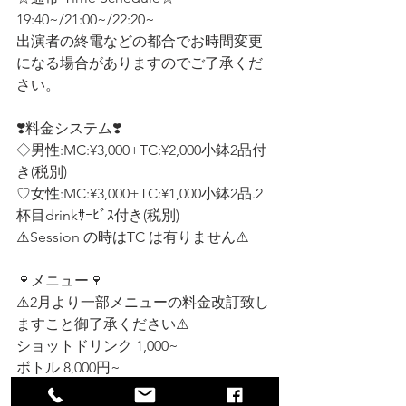
19:40~/21:00~/22:20~
出演者の終電などの都合でお時間変更
になる場合がありますのでご了承くだ
さい。
❣️料金システム❣️ 
◇男性:MC:¥3,000+TC:¥2,000小鉢2品付
き(税別)
♡女性:MC:¥3,000+TC:¥1,000小鉢2品.2
杯目drinkｻｰﾋﾞｽ付き(税別)  
⚠️Session の時はTC は有りません⚠️
🍷メニュー🍷
⚠️2月より一部メニューの料金改訂致し
ますこと御了承ください⚠️
ショットドリンク 1,000~ 
ボトル 8,000円~ 
おつまみ 1,000~