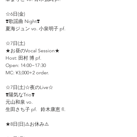
☆6日(金) 
❣️歌謡曲 Night❣️
夏海ジュン vo. 小泉明子 pf. 
☆7日(土)
★お昼のVocal Session★ 
Host: 田村 博 pf. 
Open: 14:00~17:30 
MC: ¥3,000+2 order. 
☆7日(土)☆夜のLive☆
❣️陽気なTrio❣️
元山和泉 vo. 
生田さち子 pf.   鈴木康恵 fl. 
★8日(日)⚠️お休み⚠️ 