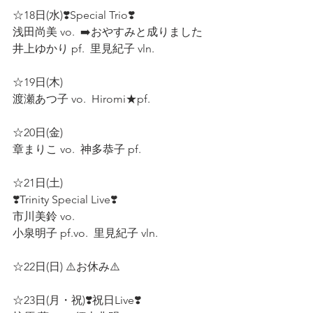
☆18日(水)❣️Special Trio❣️  
浅田尚美 vo.  ➡️おやすみと成りました
井上ゆかり pf.  里見紀子 vln.  
☆19日(木)  
渡瀬あつ子 vo.  Hiromi★pf.  
☆20日(金)  
章まりこ vo.  神多恭子 pf.  
☆21日(土) 
❣️Trinity Special Live❣️  
市川美鈴 vo.  
小泉明子 pf.vo.  里見紀子 vln.  
☆22日(日) ⚠️お休み⚠️  
☆23日(月・祝)❣️祝日Live❣️  