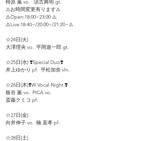
柿原 薫 vo.   須古典明 gt.  
⚠️お時間変更有ります⚠️
⚠️Open:18:00~23:00 ⚠️
⚠️Live:18:40~/20:00~/21:20~⚠️
☆24日(火)  
大澤理央 vo.  平岡遊一郎 gt.  
☆25日(水) ❣️Special Duo❣️  
井上ゆかり pf.  平松加奈 vln.  
☆26日(木)❣️W Vocal Night ❣️
板谷 薫 vo.  PICA vo.  
斎藤クミコ pf.  
☆27日(金)  
向井伸子 vo.  楠 直孝 pf.  
☆28日(土)  