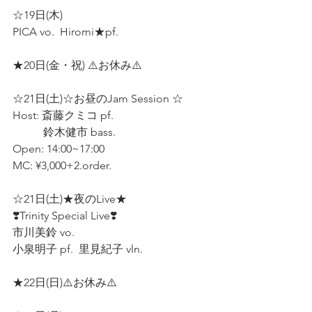
☆19日(木)  
PICA vo.  Hiromi★pf.  
★20日(金・祝) ⚠️お休み⚠️  
☆21日(土)☆お昼のJam Session ☆  
Host: 斎藤クミコ pf.  
           鈴木健市 bass.  
Open: 14:00~17:00  
MC: ¥3,000+2.order. 
☆21日(土)★夜のLive★ 
❣️Trinity Special Live❣️
市川美鈴 vo. 
小泉明子 pf.  里見紀子 vln.  
★22日(日)⚠️お休み⚠️  