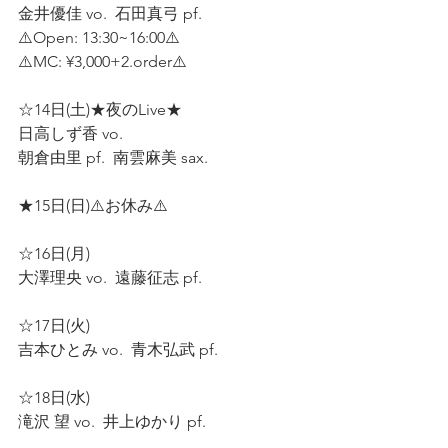
金井優佳 vo.  石田真弓 pf.  
⚠️Open: 13:30~16:00⚠️
⚠️MC: ¥3,000+2.order⚠️
☆14日(土)★夜のLive★ 
日高しず香 vo. 
朝倉由里 pf.  南雲麻美 sax.  
★15日(日)⚠️お休み⚠️  
☆16日(月)  
大澤理央 vo.  遠藤征志 pf.  
☆17日(火)  
吉本ひとみ vo.  青木弘武 pf.  
☆18日(水)  
滝沢 望 vo.  井上ゆかり pf.  