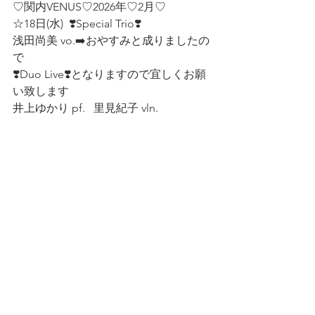
♡関内VENUS♡2026年♡2月♡
☆18日(水)  ❣️Special Trio❣️
浅田尚美 vo.➡️おやすみと成りましたの
で
❣️Duo Live❣️となりますので宜しくお願
い致します
井上ゆかり pf.   里見紀子 vln.  