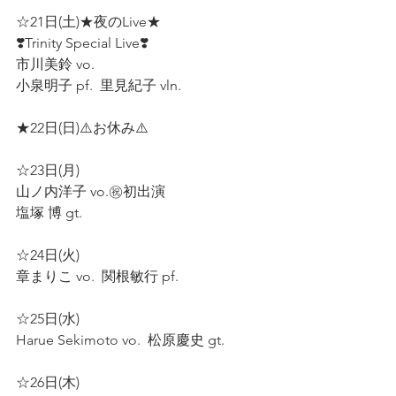
☆21日(土)★夜のLive★ 
❣️Trinity Special Live❣️
市川美鈴 vo. 
小泉明子 pf.  里見紀子 vln.  
★22日(日)⚠️お休み⚠️  
☆23日(月)  
山ノ内洋子 vo.㊗️初出演 
塩塚 博 gt.  
☆24日(火)  
章まりこ vo.  関根敏行 pf.  
☆25日(水)  
Harue Sekimoto vo.  松原慶史 gt.  
☆26日(木) 