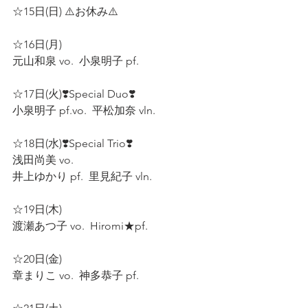
☆15日(日) ⚠️お休み⚠️  
☆16日(月)  
元山和泉 vo.  小泉明子 pf.  
☆17日(火)❣️Special Duo❣️
小泉明子 pf.vo.  平松加奈 vln.  
☆18日(水)❣️Special Trio❣️  
浅田尚美 vo.  
井上ゆかり pf.  里見紀子 vln.  
☆19日(木)  
渡瀬あつ子 vo.  Hiromi★pf.  
☆20日(金)  
章まりこ vo.  神多恭子 pf.  