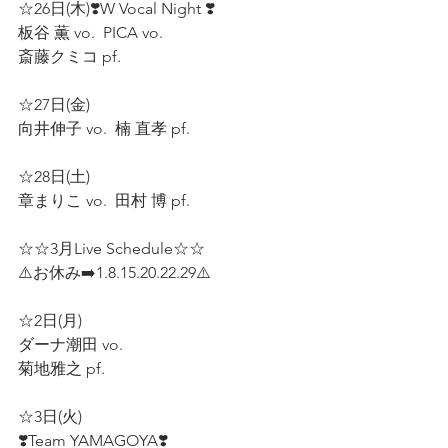
☆26日(木)❣️W Vocal Night ❣️
板谷 薫 vo.  PICA vo.  
斎藤クミコ pf.  
☆27日(金)  
向井伸子 vo.  楠 直孝 pf.  
☆28日(土)  
章まりこ vo.  田村 博 pf.  
☆☆3月Live Schedule☆☆
⚠️お休み➡️1.8.15.20.22.29⚠️
☆2日(月)
ダーナ潮田 vo. 
菊地雅之 pf. 
☆3日(火) 
❣️Team YAMAGOYA❣️