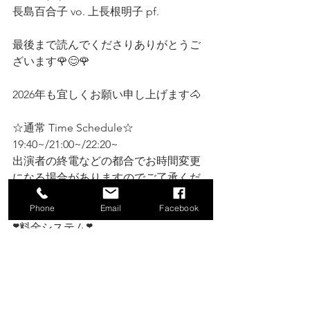
長島百合子 vo. 上長根明子 pf.
最後まで読んでくださりありがとうご
ざいます🌹😊🌹
2026年も宜しくお願い申し上げます🐴
☆通常 Time Schedule☆
19:40~/21:00~/22:20~
出演者の終電などの都合でお時間変更
になる場合がありますのでご了承くだ
さい。
Phone
Email
Facebook
❣️料金システム❣️ 
◇男性:MC:¥3,000+TC:¥2,000小鉢2品付
き(税別)
♡女性:MC:¥3,000+TC:¥1,000小鉢2品.2
杯目drinkｻｰﾋﾞｽ付き(税別)  