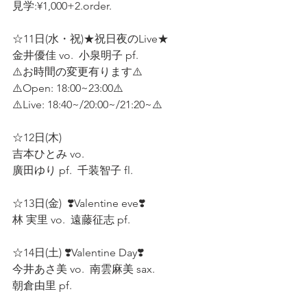
見学:¥1,000+2.order.
☆11日(水・祝)★祝日夜のLive★ 
金井優佳 vo.  小泉明子 pf.  
⚠️お時間の変更有ります⚠️
⚠️Open: 18:00~23:00⚠️
⚠️Live: 18:40~/20:00~/21:20~⚠️
☆12日(木)  
吉本ひとみ vo.  
廣田ゆり pf.  千装智子 fl.  
☆13日(金)  ❣️Valentine eve❣️
林 実里 vo.  遠藤征志 pf.  
☆14日(土) ❣️Valentine Day❣️  
今井あさ美 vo.  南雲麻美 sax. 
朝倉由里 pf.  