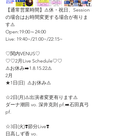
【通常営業時間】⚠️休・祝日、Session 
の場合はお時間変更する場合が有りま
す⚠️
Open:19:00～24:00  
Live: 19:40~/21:00~/22:15~
♡関内VENUS♡
♡♡2月Live Schedule♡♡  
⚠️お休み➡️1.8.15.22⚠️
2月
★1日(日)  ⚠️お休み⚠️
☆2日(月)⚠️出演者変更有ります⚠️
ダーナ潮田 vo. 深井克則 pf.➡️石田真弓
pf.
☆3日(火)❣️節分Live❣️
日高しず香 vo.  