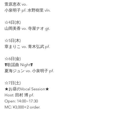
萱原恵衣 vo.  
小泉明子 pf. 水野樹里 vln.  
☆4日(水) 
山岡美香 vo. 寺屋ナオ gt. 
☆5日(木) 
章まりこ vo. 青木弘武 pf. 
☆6日(金) 
❣️歌謡曲 Night❣️
夏海ジュン vo. 小泉明子 pf. 
☆7日(土)
★お昼のVocal Session★ 
Host: 田村 博 pf. 
Open: 14:00~17:30 
MC: ¥3,000+2 order. 