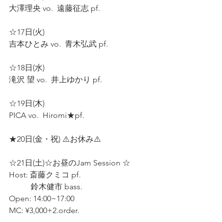
大澤理央 vo.  遠藤征志 pf.  
☆17日(火)  
吉本ひとみ vo.  青木弘武 pf.  
☆18日(水)  
滝沢 望 vo.  井上ゆかり pf.  
☆19日(木)  
PICA vo.  Hiromi★pf.  
★20日(金・祝) ⚠️お休み⚠️  
☆21日(土)☆お昼のJam Session ☆  
Host: 斎藤クミコ pf.  
           鈴木健市 bass.  
Open: 14:00~17:00  
MC: ¥3,000+2.order. 