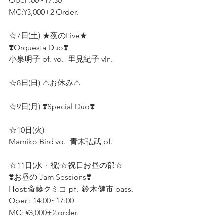
Open:00~17:30  
MC:¥3,000+2.Order.  
☆7日(土) ★夜のLive★  
❣️Orquesta Duo❣️  
小泉明子 pf. vo.  里見紀子 vln.  
☆8日(日) ⚠️お休み⚠️  
☆9日(月) ❣️Special Duo❣️  
☆10日(火) 
Mamiko Bird vo.  青木弘武 pf.  
☆11日(水・祝)☆祝日お昼の部☆  
❣️お昼の Jam Sessions❣️ 
Host:斎藤クミコ pf.  鈴木健市 bass. 
Open: 14:00~17:00  
MC: ¥3,000+2.order.