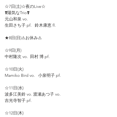
☆7日(土)☆夜のLive☆
❣️陽気なTrio❣️
元山和泉 vo. 
生田さち子 pf.   鈴木康恵 fl. 
★8日(日)⚠️お休み⚠️ 
☆9日(月) 
中村隆次 vo.  田村 博 pf.  
☆10日(火) 
Mamiko Bird vo.   小泉明子 pf.  
☆11日(水) 
波多江美鈴 vo. 渡瀬あつ子 vo. 
吉光寺智子 pf.  
☆12日(木) 