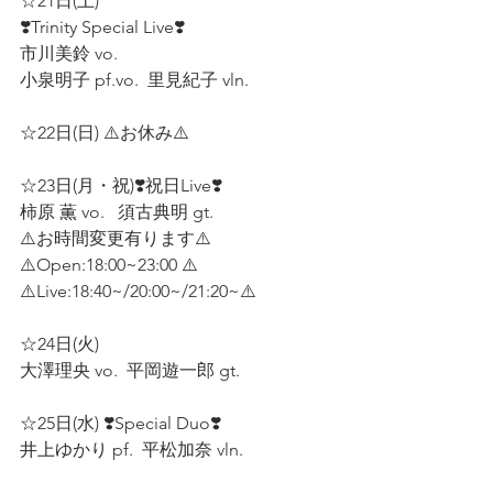
☆21日(土) 
❣️Trinity Special Live❣️  
市川美鈴 vo.  
小泉明子 pf.vo.  里見紀子 vln.  
☆22日(日) ⚠️お休み⚠️  
☆23日(月・祝)❣️祝日Live❣️  
柿原 薫 vo.   須古典明 gt.  
⚠️お時間変更有ります⚠️
⚠️Open:18:00~23:00 ⚠️
⚠️Live:18:40~/20:00~/21:20~⚠️
☆24日(火)  
大澤理央 vo.  平岡遊一郎 gt.  
☆25日(水) ❣️Special Duo❣️  
井上ゆかり pf.  平松加奈 vln.  