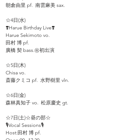
朝倉由里 pf.  南雲麻美 sax.  
☆4日(水)
❣️Harue Birthday Live❣️
Harue Sekimoto vo.  
田村 博 pf.  
廣橋 契 bass.㊗️初出演
☆5日(木)  
Chisa vo.  
斎藤クミコ pf.  水野樹里 vln.  
☆6日(金)  
森林真知子 vo.  松原慶史 gt.  
☆7日(土)☆昼の部☆ 
🎙️Vocal Sessions🎙️ 
Host:田村 博 pf.  