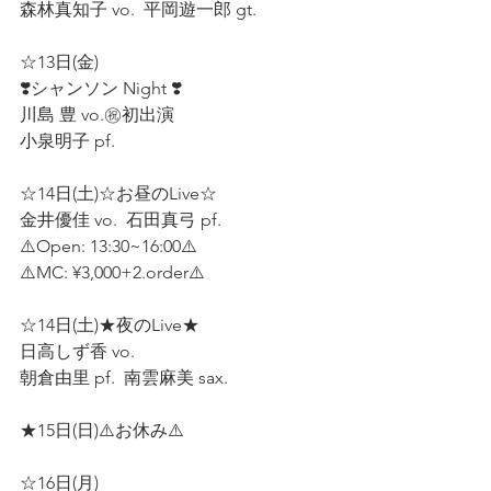
森林真知子 vo.  平岡遊一郎 gt.  
☆13日(金)  
❣️シャンソン Night ❣️ 
川島 豊 vo.㊗️初出演 
小泉明子 pf.  
☆14日(土)☆お昼のLive☆
金井優佳 vo.  石田真弓 pf.  
⚠️Open: 13:30~16:00⚠️
⚠️MC: ¥3,000+2.order⚠️
☆14日(土)★夜のLive★ 
日高しず香 vo. 
朝倉由里 pf.  南雲麻美 sax.  
★15日(日)⚠️お休み⚠️  
☆16日(月)  