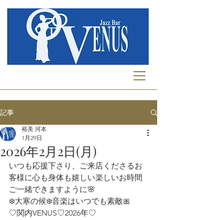
記事
裕美 河本
1月29日
2026年2月2日(月)
いつも応援下さり、ご来店くださるお
客様に心も身体も嬉しい楽しいお時間
ご一緒できますように🌸  
❄️大寒の候❄️音楽はいつでも素敵🎀
♡関内VENUS♡2026年♡