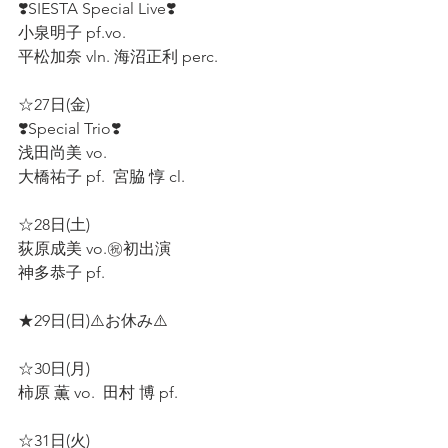
❣️SIESTA Special Live❣️
小泉明子 pf.vo. 
平松加奈 vln. 海沼正利 perc.  
☆27日(金) 
❣️Special Trio❣️ 
浅田尚美 vo. 
大橋祐子 pf.  宮脇 惇 cl.  
☆28日(土) 
荻原成美 vo.㊗️初出演 
神多恭子 pf.  
★29日(日)⚠️お休み⚠️  
☆30日(月)  
柿原 薫 vo.  田村 博 pf.  
☆31日(火) 