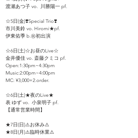
渡瀬あつ子 vo.  川勝陽一 pf. 
☆5日(金)❣️Special Trio❣️
市川美鈴 vo. Hiromi★pf.  
伊東佑季 b.㊗️初出演  
☆6日(土)☆お昼のLive☆
金井優佳 vo. 斎藤クミコ pf.
Open:1:30pm~4:30pm 
Music:2:00pm~4:00pm
MC: ¥3,000+2.order.  
☆6日(土)★夜のLive★ 
表 ゆず vo.  小泉明子 pf.  
【通常営業時間】
★7日(日)⚠️お休み⚠️ 
★8日(月)⚠️臨時休業⚠️