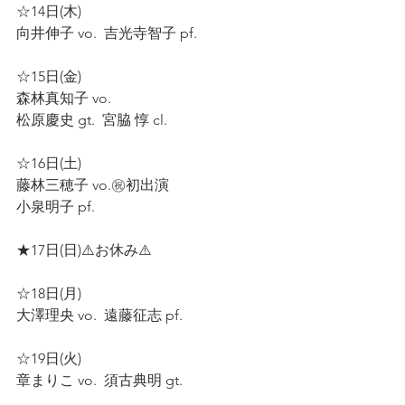
☆14日(木)
向井伸子 vo.  吉光寺智子 pf.  
☆15日(金)   
森林真知子 vo.  
松原慶史 gt.  宮脇 惇 cl.    
☆16日(土) 
藤林三穂子 vo.㊗️初出演  
小泉明子 pf.  
★17日(日)⚠️お休み⚠️
☆18日(月) 
大澤理央 vo.  遠藤征志 pf. 
☆19日(火) 
章まりこ vo.  須古典明 gt.  