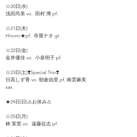
☆20日(水)
浅田尚美 vo.  田村 博 pf.   
☆21日(木)
Hiromi★pf.  寺屋ナオ gt.  
☆22日(金)  
金井優佳 vo.  小泉明子 pf.  
☆23日(土)❣️Special Trio❣️
日高しず香 vo. 朝倉由里 pf. 南雲麻美 
sax.   
★24日(日)⚠️お休み⚠️
☆25日(月)
林 実里 vo.  遠藤征志 pf.  