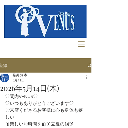
記事
裕美 河本
5月11日
2026年5月14日(木)
♡関内VENUS♡
♡いつもありがとうございます♡
ご来店くださるお客様に心も身体も嬉
しい
🎀楽しいお時間を🎀🌸立夏の候🌸