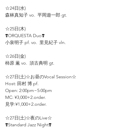
☆24日(水) 
森林真知子 vo.  平岡遊一郎 gt.  
☆25日(木)
❣️ORQUESTA Duo❣️ 
小泉明子 pf. vo.  里見紀子 vln.  
☆26日(金) 
柿原 薫 vo.  須古典明 gt.  
☆27日(土)☆お昼のVocal Session☆  
Host: 田村 博 pf.  
Open: 2:00pm~5:00pm 
MC: ¥3,000+2.order.
見学:¥1,000+2.order. 
☆27日(土)☆夜のLive☆ 
❣️Standard Jazz Night❣️