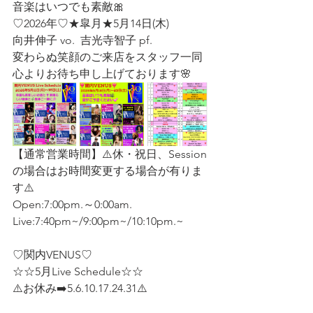
音楽はいつでも素敵🎀
♡2026年♡★皐月★5月14日(木)
向井伸子 vo.  吉光寺智子 pf.  
変わらぬ笑顔のご来店をスタッフ一同
心よりお待ち申し上げております🌸
【通常営業時間】⚠️休・祝日、Session 
の場合はお時間変更する場合が有りま
す⚠️
Open:7:00pm.～0:00am.
Live:7:40pm~/9:00pm~/10:10pm.~
♡関内VENUS♡
☆☆5月Live Schedule☆☆  
⚠️お休み➡️5.6.10.17.24.31⚠️   