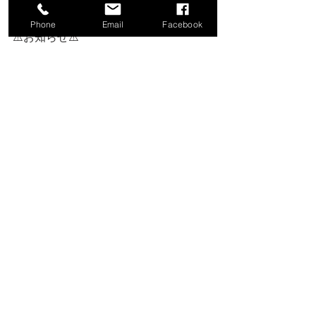
い。
Phone
Email
Facebook
⚠️お知らせ⚠️ 
★OMO7ご近所Mapに紹介されており
ます
★【2023年4月より横浜jazz屋連盟に加
盟致しました】
★【2024年6月より横濱jazz協会協力店
となりました】
★【スタッフ募集しております】
音楽好きな方、歌手目指している方、
お話好きな方、一流MusicianのStageを
感じながら働いてみませんか？
ご興味のある方はお店、河本裕美まで
お問い合わせください。 
★【貸切・箱貸・workshop等ご相談承
ります】
ご興味ございましたら是非お気軽にお
問い合わせ下さい。