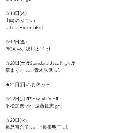
☆18日(木) 
山崎のぶこ vo.
U I cl.  Hiromi★pf.  
☆19日(金) 
PICA vo.  浅川太平 pf.  
☆20日(土)❣️Standard Jazz Night❣️
章まりこ vo.  青木弘武 pf. 
★21日(日)⚠️お休み⚠️  
☆22日(月)❣️Special Duo❣️ 
平松加奈 vln.  遠藤征志 pf.  
☆23日(火) 
長島百合子 vo. 上長根明子 pf.   