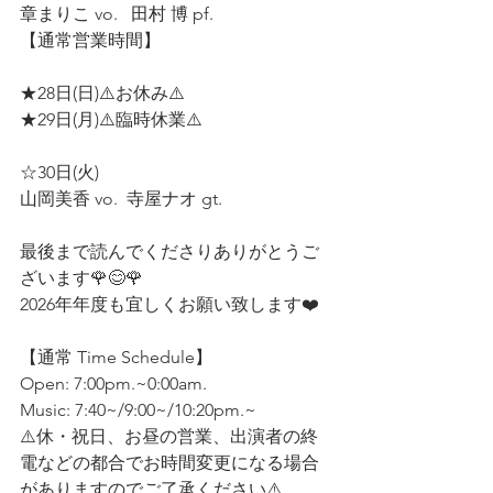
章まりこ vo.   田村 博 pf. 
【通常営業時間】
★28日(日)⚠️お休み⚠️ 
★29日(月)⚠️臨時休業⚠️
☆30日(火) 
山岡美香 vo.  寺屋ナオ gt.
最後まで読んでくださりありがとうご
ざいます🌹😊🌹
2026年年度も宜しくお願い致します❤️
【通常 Time Schedule】
Open: 7:00pm.~0:00am.
Music: 7:40~/9:00~/10:20pm.~
⚠️休・祝日、お昼の営業、出演者の終
電などの都合でお時間変更になる場合
がありますのでご了承ください⚠️