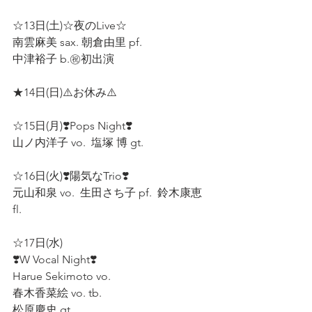
☆13日(土)☆夜のLive☆ 
南雲麻美 sax. 朝倉由里 pf.  
中津裕子 b.㊗️初出演 
★14日(日)⚠️お休み⚠️ 
☆15日(月)❣️Pops Night❣️ 
山ノ内洋子 vo.  塩塚 博 gt.  
☆16日(火)❣️陽気なTrio❣️ 
元山和泉 vo.  生田さち子 pf.  鈴木康恵 
fl.  
☆17日(水)
❣️W Vocal Night❣️  
Harue Sekimoto vo.  
春木香菜絵 vo. tb.  
松原慶史 gt.  