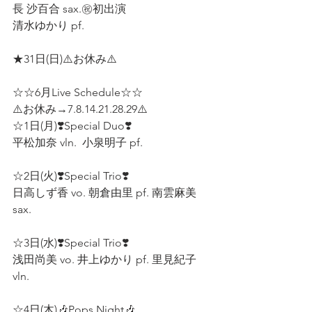
長 沙百合 sax.㊗️初出演
清水ゆかり pf.  
★31日(日)⚠️お休み⚠️
☆☆6月Live Schedule☆☆
⚠️お休み→7.8.14.21.28.29⚠️
☆1日(月)❣️Special Duo❣️
平松加奈 vln.  小泉明子 pf.  
☆2日(火)❣️Special Trio❣️
日高しず香 vo. 朝倉由里 pf. 南雲麻美 
sax.  
☆3日(水)❣️Special Trio❣️
浅田尚美 vo. 井上ゆかり pf. 里見紀子 
vln.  
☆4日(木)🎶Pops Night🎶 