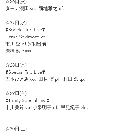
☆26日(火) 
ダーナ潮田 vo.  菊地雅之 pf. 
☆27日(水)
❣️Special Trio Live❣️
Harue Sekimoto vo.  
市川 空 pf.㊗️初出演  
廣橋 契 bass.
☆28日(木)
❣️Special Trio Live❣️
吉本ひとみ vo.  田村 博 pf.  村田 浩 tp.  
☆29日(金)
❣️Trinity Special Live❣️
市川美鈴 vo. 小泉明子 pf.  里見紀子 vln. 
☆30日(土)