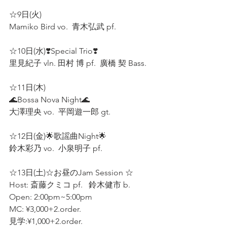
☆9日(火) 
Mamiko Bird vo.  青木弘武 pf.  
☆10日(水)❣️Special Trio❣️
里見紀子 vln. 田村 博 pf.  廣橋 契 Bass.
☆11日(木)
🌊Bossa Nova Night🌊 
大澤理央 vo.  平岡遊一郎 gt.  
☆12日(金)🌟歌謡曲Night🌟 
鈴木彩乃 vo.  小泉明子 pf.  
☆13日(土)☆お昼のJam Session ☆  
Host: 斎藤クミコ pf.   鈴木健市 b. 
Open: 2:00pm~5:00pm 
MC: ¥3,000+2.order.
見学:¥1,000+2.order.