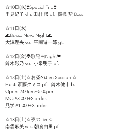
☆10日(水)❣️Special Trio❣️
里見紀子 vln. 田村 博 pf.  廣橋 契 Bass.
☆11日(木)
🌊Bossa Nova Night🌊 
大澤理央 vo.  平岡遊一郎 gt.  
☆12日(金)🌟歌謡曲Night🌟 
鈴木彩乃 vo.  小泉明子 pf.  
☆13日(土)☆お昼のJam Session ☆  
Host: 斎藤クミコ pf.   鈴木健市 b. 
Open: 2:00pm~5:00pm 
MC: ¥3,000+2.order.
見学:¥1,000+2.order.
☆13日(土)☆夜のLive☆ 
南雲麻美 sax. 朝倉由里 pf.  