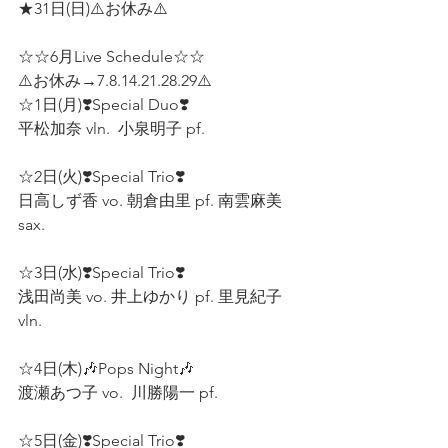
★31日(日)⚠️お休み⚠️
☆☆6月Live Schedule☆☆
⚠️お休み→7.8.14.21.28.29⚠️
☆1日(月)❣️Special Duo❣️
平松加奈 vln.  小泉明子 pf.  
☆2日(火)❣️Special Trio❣️
日高しず香 vo. 朝倉由里 pf. 南雲麻美 
sax.  
☆3日(水)❣️Special Trio❣️
浅田尚美 vo. 井上ゆかり pf. 里見紀子 
vln.  
☆4日(木)🎶Pops Night🎶 
渡瀬あつ子 vo.  川勝陽一 pf. 
☆5日(金)❣️Special Trio❣️