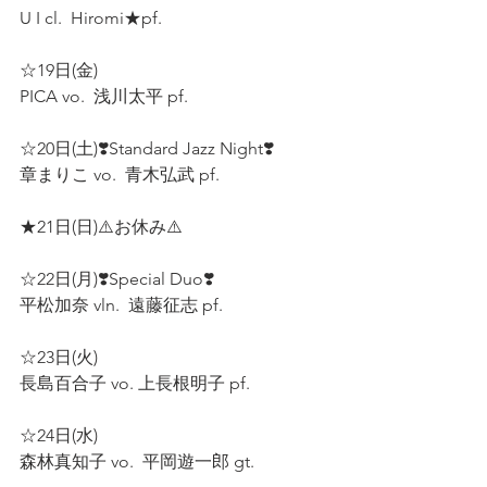
U I cl.  Hiromi★pf.  
☆19日(金) 
PICA vo.  浅川太平 pf.  
☆20日(土)❣️Standard Jazz Night❣️
章まりこ vo.  青木弘武 pf. 
★21日(日)⚠️お休み⚠️  
☆22日(月)❣️Special Duo❣️ 
平松加奈 vln.  遠藤征志 pf.  
☆23日(火) 
長島百合子 vo. 上長根明子 pf.   
☆24日(水) 
森林真知子 vo.  平岡遊一郎 gt.  