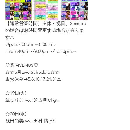
【通常営業時間】⚠️休・祝日、Session 
の場合はお時間変更する場合が有りま
す⚠️
Open:7:00pm.～0:00am.
Live:7:40pm~/9:00pm~/10:10pm.~
♡関内VENUS♡
☆☆5月Live Schedule☆☆  
⚠️お休み➡️5.6.10.17.24.31⚠️   
☆19日(火) 
章まりこ vo.  須古典明 gt.  
☆20日(水)
浅田尚美 vo.  田村 博 pf.   