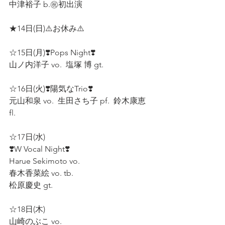
中津裕子 b.㊗️初出演 
★14日(日)⚠️お休み⚠️ 
☆15日(月)❣️Pops Night❣️ 
山ノ内洋子 vo.  塩塚 博 gt.  
☆16日(火)❣️陽気なTrio❣️ 
元山和泉 vo.  生田さち子 pf.  鈴木康恵 
fl.  
☆17日(水)
❣️W Vocal Night❣️  
Harue Sekimoto vo.  
春木香菜絵 vo. tb.  
松原慶史 gt.  
☆18日(木) 
山崎のぶこ vo.