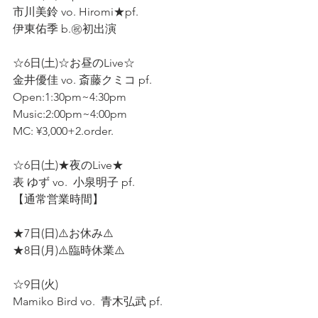
市川美鈴 vo. Hiromi★pf.  
伊東佑季 b.㊗️初出演  
☆6日(土)☆お昼のLive☆
金井優佳 vo. 斎藤クミコ pf.
Open:1:30pm~4:30pm 
Music:2:00pm~4:00pm
MC: ¥3,000+2.order.  
☆6日(土)★夜のLive★ 
表 ゆず vo.  小泉明子 pf.  
【通常営業時間】
★7日(日)⚠️お休み⚠️ 
★8日(月)⚠️臨時休業⚠️
☆9日(火) 
Mamiko Bird vo.  青木弘武 pf.  