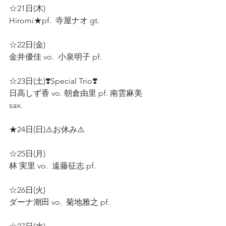
☆21日(木)
Hiromi★pf.  寺屋ナオ gt.  
☆22日(金)  
金井優佳 vo.  小泉明子 pf.  
☆23日(土)❣️Special Trio❣️
日高しず香 vo. 朝倉由里 pf. 南雲麻美 
sax.   
★24日(日)⚠️お休み⚠️
☆25日(月)
林 実里 vo.  遠藤征志 pf.  
☆26日(火) 
ダーナ潮田 vo.  菊地雅之 pf. 