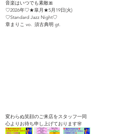
音楽はいつでも素敵🎀
♡2026年♡★皐月★5月19日(火)
♡Standard Jazz Night♡
章まりこ vo.  須古典明 gt.     
変わらぬ笑顔のご来店をスタッフ一同
心よりお待ち申し上げております🌸