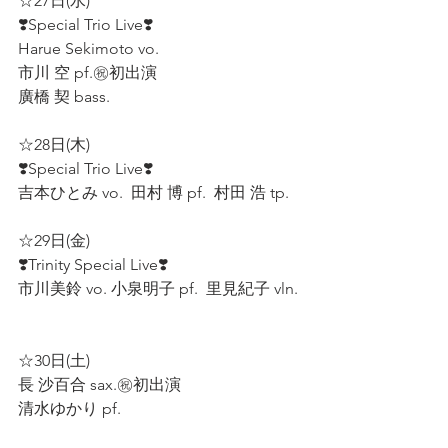
☆27日(水)
❣️Special Trio Live❣️
Harue Sekimoto vo.  
市川 空 pf.㊗️初出演  
廣橋 契 bass.
☆28日(木)
❣️Special Trio Live❣️
吉本ひとみ vo.  田村 博 pf.  村田 浩 tp.  
☆29日(金)
❣️Trinity Special Live❣️
市川美鈴 vo. 小泉明子 pf.  里見紀子 vln. 
☆30日(土)
長 沙百合 sax.㊗️初出演
清水ゆかり pf.  