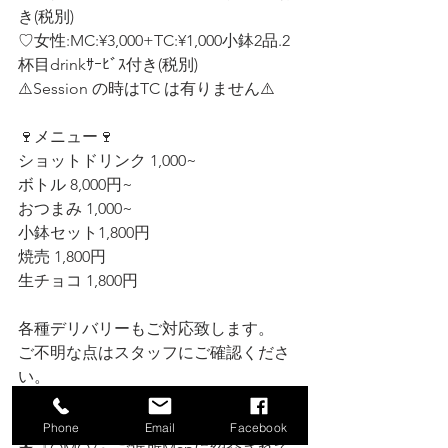
き(税別)
♡女性:MC:¥3,000+TC:¥1,000小鉢2品.2
杯目drinkｻｰﾋﾞｽ付き(税別)  
⚠️Session の時はTC は有りません⚠️
🍷メニュー🍷
ショットドリンク 1,000~ 
ボトル 8,000円~ 
おつまみ 1,000~
小鉢セット1,800円
焼売 1,800円
生チョコ 1,800円
各種デリバリーもご対応致します。 
ご不明な点はスタッフにご確認くださ
い。
⚠️お知らせ⚠️ 
Phone
Email
Facebook