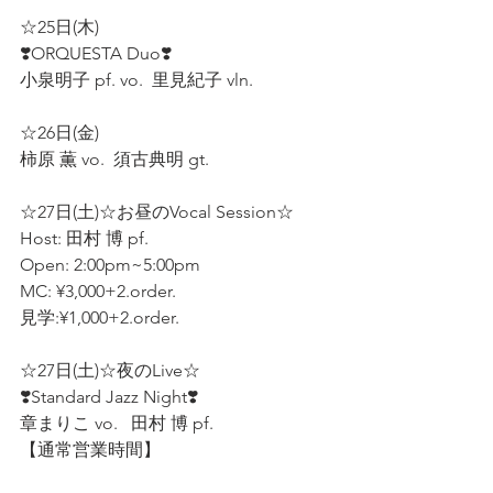
☆25日(木)
❣️ORQUESTA Duo❣️ 
小泉明子 pf. vo.  里見紀子 vln.  
☆26日(金) 
柿原 薫 vo.  須古典明 gt.  
☆27日(土)☆お昼のVocal Session☆  
Host: 田村 博 pf.  
Open: 2:00pm~5:00pm 
MC: ¥3,000+2.order.
見学:¥1,000+2.order. 
☆27日(土)☆夜のLive☆ 
❣️Standard Jazz Night❣️
章まりこ vo.   田村 博 pf. 
【通常営業時間】