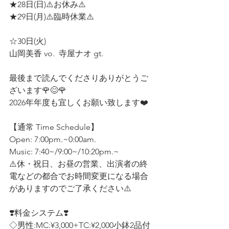
★28日(日)⚠️お休み⚠️ 
★29日(月)⚠️臨時休業⚠️
☆30日(火) 
山岡美香 vo.  寺屋ナオ gt.
最後まで読んでくださりありがとうご
ざいます🌹😊🌹
2026年年度も宜しくお願い致します❤️
【通常 Time Schedule】
Open: 7:00pm.~0:00am.
Music: 7:40~/9:00~/10:20pm.~
⚠️休・祝日、お昼の営業、出演者の終
電などの都合でお時間変更になる場合
がありますのでご了承ください⚠️
❣️料金システム❣️ 
◇男性:MC:¥3,000+TC:¥2,000小鉢2品付