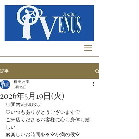
記事
裕美 河本
5月15日
2026年5月19日(火)
♡関内VENUS♡
♡いつもありがとうございます♡
ご来店くださるお客様に心も身体も嬉
しい
🎀楽しいお時間を🎀🌸小満の候🌸