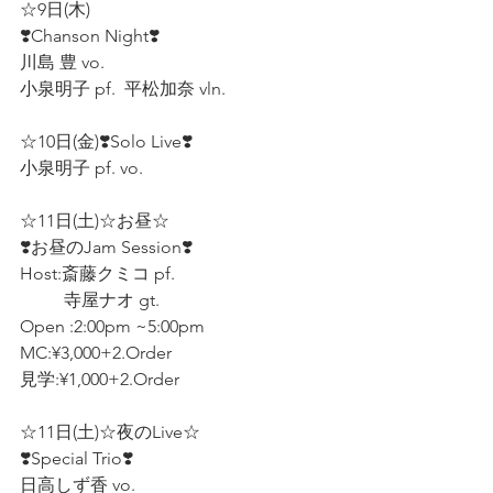
☆9日(木)
❣️Chanson Night❣️
川島 豊 vo.  
小泉明子 pf.  平松加奈 vln.  
☆10日(金)❣️Solo Live❣️
小泉明子 pf. vo.  
☆11日(土)☆お昼☆
❣️お昼のJam Session❣️
Host:斎藤クミコ pf. 
          寺屋ナオ gt.  
Open :2:00pm ~5:00pm 
MC:¥3,000+2.Order 
見学:¥1,000+2.Order 
☆11日(土)☆夜のLive☆
❣️Special Trio❣️
日高しず香 vo.  