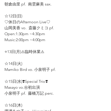
朝倉由里 pf.  南雲麻美 sax.  
☆12日(日)
♡休日のAfternoon Live♡
山岡美香 vo.  斎藤クミコ pf.  
Open:1:30pm ~4:30pm 
Music:2:00pm ~4:00pm 
⭐13日(月)⚠️臨時休業⚠️
☆14日(火) 
Mamiko Bird vo. 小泉明子 pf.  
☆15日(水)❣️Special Trio❣️
Masayo vo.㊗️初出演
小泉明子 pf.  藤橋万記 perc.  
☆16日(木)