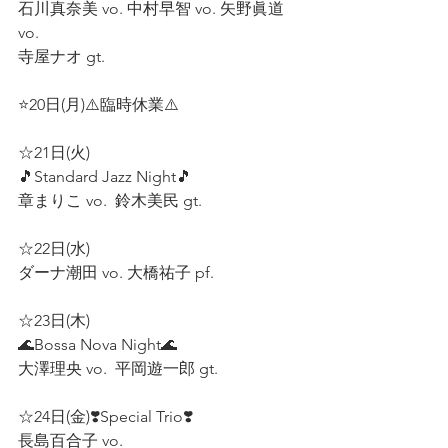
石川真奈美 vo. 中村早智 vo. 矢野眞道 
vo.  
寺屋ナオ gt.  
⭐20日(月)⚠️臨時休業⚠️
☆21日(火) 
🎵Standard Jazz Night🎵
章まりこ vo.  鈴木美民 gt.  
☆22日(水) 
ダーナ潮田 vo. 大橋祐子 pf.  
☆23日(木)
🌊Bossa Nova Night🌊
大澤理央 vo.  平岡遊一郎 gt.  
☆24日(金)❣️Special Trio❣️
長島百合子 vo. 