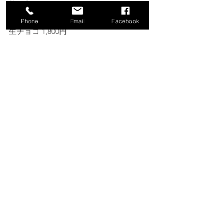
小鉢セット1,800円
焼売 1,800円
Phone
Email
Facebook
生チョコ 1,800円
各種デリバリーもご対応致します。 
ご不明な点はスタッフにご確認くださ
い。
⚠️お知らせ⚠️ 
★『OMO7』ご近所Mapに紹介されて
おります
★【2023年4月より横浜jazz屋連盟に加
盟致しました】
★【2024年6月より横濱jazz協会協力店
となりました】
★【スタッフ募集しております】
音楽好きな方、歌手目指している方、
お話好きな方、一流MusicianのStageを