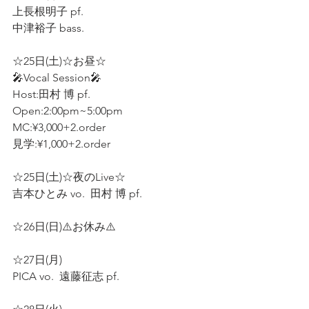
上長根明子 pf. 
中津裕子 bass. 
☆25日(土)☆お昼☆
🎤Vocal Session🎤
Host:田村 博 pf.  
Open:2:00pm~5:00pm 
MC:¥3,000+2.order 
見学:¥1,000+2.order 
☆25日(土)☆夜のLive☆
吉本ひとみ vo.  田村 博 pf.  
☆26日(日)⚠️お休み⚠️
☆27日(月)
PICA vo.  遠藤征志 pf.  