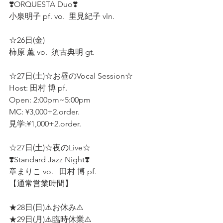
❣️ORQUESTA Duo❣️ 
小泉明子 pf. vo.  里見紀子 vln.  
☆26日(金) 
柿原 薫 vo.  須古典明 gt.  
☆27日(土)☆お昼のVocal Session☆  
Host: 田村 博 pf.  
Open: 2:00pm~5:00pm 
MC: ¥3,000+2.order.
見学:¥1,000+2.order. 
☆27日(土)☆夜のLive☆ 
❣️Standard Jazz Night❣️
章まりこ vo.   田村 博 pf. 
【通常営業時間】
★28日(日)⚠️お休み⚠️ 
★29日(月)⚠️臨時休業⚠️