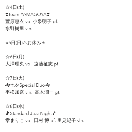
☆4日(土)
❣️Team YAMAGOYA❣️
萱原恵衣 vo. 小泉明子 pf. 
水野樹里 vln.
⭐5日(日)⚠️お休み⚠️
☆6日(月)
大澤理央 vo.  遠藤征志 pf.
☆7日(火)
🎋七夕Special Duo🎋 
平松加奈 vln.  高木潤一 gt.
☆8日(水)
🎵Standard Jazz Night🎵
章まりこ vo.  田村 博 pf. 里見紀子 vln.