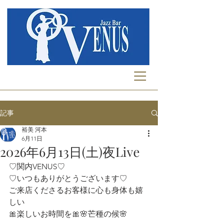
記事
裕美 河本
6月11日
2026年6月13日(土)夜Live
♡関内VENUS♡
♡いつもありがとうございます♡
ご来店くださるお客様に心も身体も嬉
しい
🎀楽しいお時間を🎀🌸芒種の候🌸