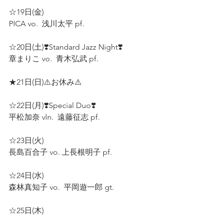
☆19日(金) 
PICA vo.  浅川太平 pf.  
☆20日(土)❣️Standard Jazz Night❣️
章まりこ vo.  青木弘武 pf. 
★21日(日)⚠️お休み⚠️  
☆22日(月)❣️Special Duo❣️ 
平松加奈 vln.  遠藤征志 pf.  
☆23日(火) 
長島百合子 vo. 上長根明子 pf.   
☆24日(水) 
森林真知子 vo.  平岡遊一郎 gt.  
☆25日(木)