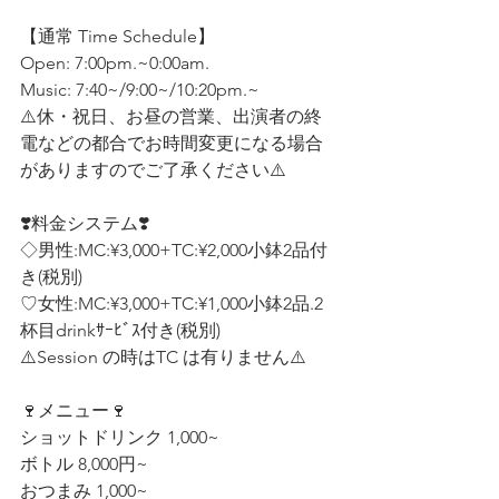
【通常 Time Schedule】
Open: 7:00pm.~0:00am.
Music: 7:40~/9:00~/10:20pm.~
⚠️休・祝日、お昼の営業、出演者の終
電などの都合でお時間変更になる場合
がありますのでご了承ください⚠️
❣️料金システム❣️ 
◇男性:MC:¥3,000+TC:¥2,000小鉢2品付
き(税別)
♡女性:MC:¥3,000+TC:¥1,000小鉢2品.2
杯目drinkｻｰﾋﾞｽ付き(税別)  
⚠️Session の時はTC は有りません⚠️
🍷メニュー🍷
ショットドリンク 1,000~ 
ボトル 8,000円~ 
おつまみ 1,000~