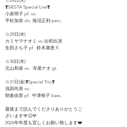
☆28日(火)
❣️SIESTA Special Live❣️
小泉明子 pf. vo. 
平松加奈 vln. 海沼正利 perc.  
☆29日(水)
カミヤマナオミ vo.㊗️初出演  
生田さち子 pf.  鈴木康恵 fl.  
☆30日(木)
元山和泉 vo.  寺屋ナオ gt.  
☆31日(金)❣️Special Trio❣️
浅田尚美 vo.  
朝倉由里 pf.  中津裕子 bass.
最後まで読んでくださりありがとうご
ざいます🌹😊🌹
2026年年度も宜しくお願い致します❤️