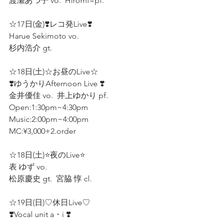
渡瀬あつ子 vo.  Hiromi⭐pf.  
☆17日(金)❣️レコ発Live❣️
Harue Sekimoto vo.  
杉内浩介 gt.
☆18日(土)☆お昼のLive☆
❣️ゆうかりAfternoon Live ❣️
金井優佳 vo.  井上ゆかり pf.  
Open:1:30pm~4:30pm 
Music:2:00pm~4:00pm 
MC:¥3,000+2.order 
☆18日(土)⭐夜のLive⭐
表 ゆず vo.  
松原慶史 gt.  宮脇 惇 cl.  
☆19日(日)♡休日Live♡
❣️Vocal unit a・i ❣️