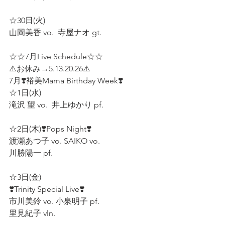
☆30日(火) 
山岡美香 vo.  寺屋ナオ gt.
☆☆7月Live Schedule☆☆
⚠️お休み→5.13.20.26⚠️
7月❣️裕美Mama Birthday Week❣️
☆1日(水)
滝沢 望 vo.  井上ゆかり pf.
☆2日(木)❣️Pops Night❣️
渡瀬あつ子 vo. SAIKO vo.
川勝陽一 pf.
☆3日(金)
❣️Trinity Special Live❣️
市川美鈴 vo. 小泉明子 pf.
里見紀子 vln.