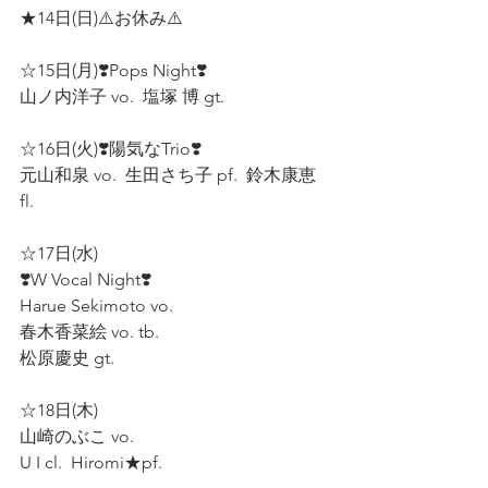
★14日(日)⚠️お休み⚠️ 
☆15日(月)❣️Pops Night❣️ 
山ノ内洋子 vo.  塩塚 博 gt.  
☆16日(火)❣️陽気なTrio❣️ 
元山和泉 vo.  生田さち子 pf.  鈴木康恵 
fl.  
☆17日(水)
❣️W Vocal Night❣️  
Harue Sekimoto vo.  
春木香菜絵 vo. tb.  
松原慶史 gt.  
☆18日(木) 
山崎のぶこ vo.
U I cl.  Hiromi★pf.  