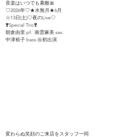
音楽はいつでも素敵🎀
♡2026年♡★水無月★6月
☆13日(土)♡夜のLive♡
❣️Special Trio❣️
朝倉由里 pf.  南雲麻美 sax.  
中津裕子 bass.㊗️初出演
変わらぬ笑顔のご来店をスタッフ一同