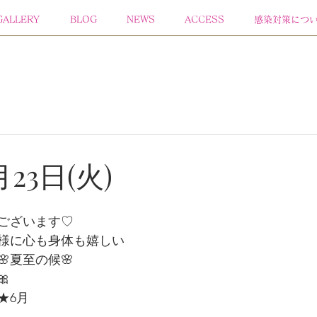
GALLERY
BLOG
NEWS
ACCESS
感染対策につ
月23日(火)
ございます♡
様に心も身体も嬉しい
🌸夏至の候🌸

★6月