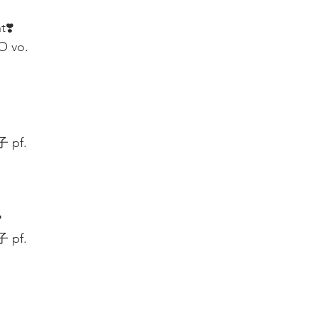
t❣️
 vo.
 pf.
️
pf. 