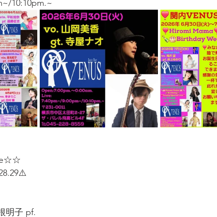
m~/10:10pm.~
le☆☆
.29⚠️   
子 pf.   