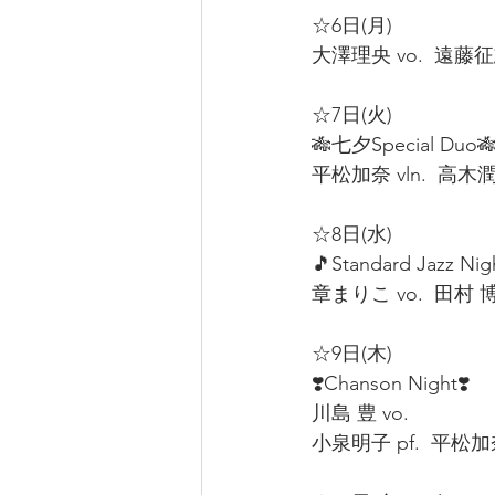
☆6日(月)
大澤理央 vo.  遠藤征志
☆7日(火)
🎋七夕Special Duo🎋
平松加奈 vln.  高木潤
☆8日(水)
🎵Standard Jazz Nig
章まりこ vo.  田村 博 
☆9日(木)
❣️Chanson Night❣️
川島 豊 vo.  
小泉明子 pf.  平松加奈 