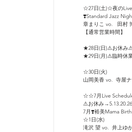
☆27日(土)☆夜のLiv
❣️Standard Jazz Nigh
章まりこ vo.   田村 博 
【通常営業時間】
★28日(日)⚠️お休み⚠️
★29日(月)⚠️臨時休業
☆30日(火) 
山岡美香 vo.  寺屋ナオ
☆☆7月Live Schedu
⚠️お休み→5.13.20.26
7月❣️裕美Mama Birth
☆1日(水)
滝沢 望 vo.  井上ゆか