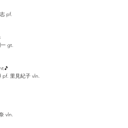
 pf.
 
一 gt.
ht🎵
pf. 里見紀子 vln.
vln.  