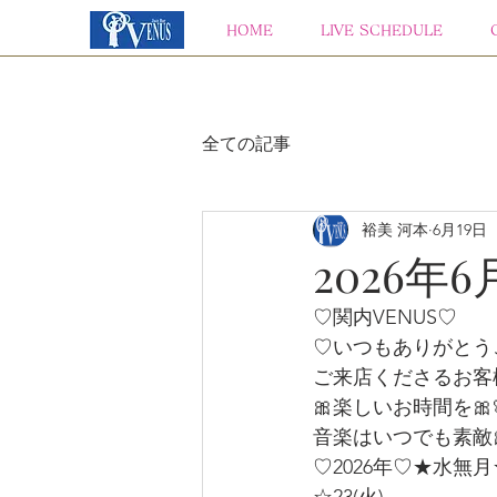
HOME
LIVE SCHEDULE
全ての記事
裕美 河本
6月19日
2026年6
♡関内VENUS♡
♡いつもありがとう
ご来店くださるお客
🎀楽しいお時間を🎀
音楽はいつでも素敵
♡2026年♡★水無月