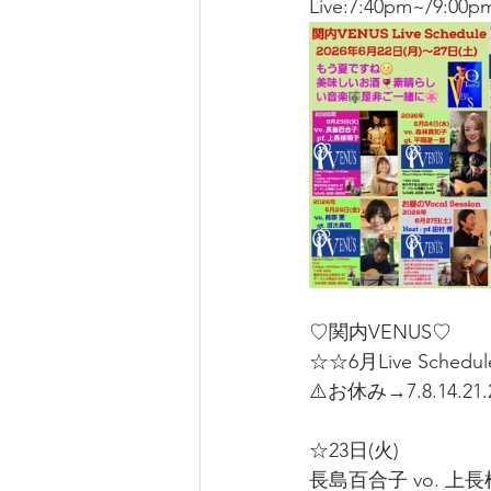
Live:7:40pm~/9:00p
♡関内VENUS♡
☆☆6月Live Schedu
⚠️お休み→7.8.14.21.28
☆23日(火) 
長島百合子 vo. 上長根明