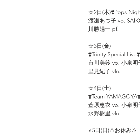
☆2日(木)❣️Pops Nigh
渡瀬あつ子 vo. SAIKO
川勝陽一 pf.
☆3日(金)
❣️Trinity Special Live❣️
市川美鈴 vo. 小泉明子
里見紀子 vln.
☆4日(土)
❣️Team YAMAGOYA❣
萱原恵衣 vo. 小泉明子 
水野樹里 vln.
⭐5日(日)⚠️お休み⚠️