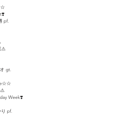
e☆ 
t❣️
pf. 
 
⚠️
 gt.
le☆☆
⚠️
day Week❣️
り pf.