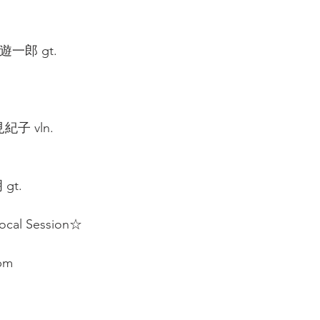
一郎 gt.  
紀子 vln.  
t.  
l Session☆  
pm 
 