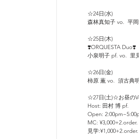
☆24日(水) 
森林真知子 vo.  平岡遊
☆25日(木)
❣️ORQUESTA Duo❣️ 
小泉明子 pf. vo.  里見
☆26日(金) 
柿原 薫 vo.  須古典明 g
☆27日(土)☆お昼のVoca
Host: 田村 博 pf.  
Open: 2:00pm~5:00
MC: ¥3,000+2.order.
見学:¥1,000+2.order.